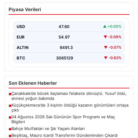
Küçükçekmece’de 3 kişinin öldüğü
Piyasa Verileri
kazanın görüntüleri ortaya çıktı
{"title": "Küçükçekmece'de Tragediye: 3 Kişinin
Ölümüne Neden Olan Kaza Güvenlik Kamerası
USD
47.60
▲ +0.05%
Görüntüleriyle Ortaya Çıktı",…
EUR
54.97
▼ -0.09%
ALTIN
6491.3
▼ -0.07%
BTC
3065129
▼ -0.62%
Son Eklenen Haberler
Çanakkale’de böcek ilaçlaması felakete dönüştü. Yusuf öldü,
■
annesi yoğun bakımda
Küçükçekmece’de 3 kişinin öldüğü kazanın görüntüleri ortaya
■
çıktı
04 Ağustos 2026 Salı Gününün Spor Programı ve Maç
■
Bilgileri
Bahçe Mutfakları ve Şık Yaşam Alanları
■
Beşiktaş, Mauro Icardi Transferini Gündeminden Çıkardı
■