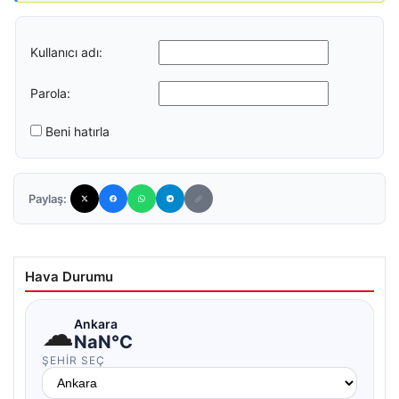
Kullanıcı adı:
Parola:
Beni hatırla
Paylaş:
Hava Durumu
☁
Ankara
NaN°C
ŞEHIR SEÇ