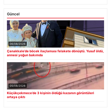
Güncel
06/08/2026
Çanakkale’de böcek ilaçlaması felakete dönüştü. Yusuf öldü,
annesi yoğun bakımda
05/08/2026
Küçükçekmece’de 3 kişinin öldüğü kazanın görüntüleri
ortaya çıktı