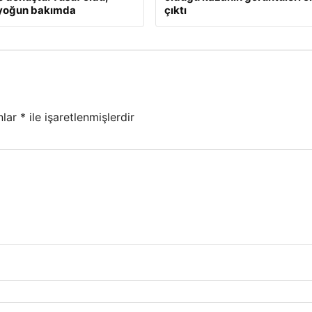
 yoğun bakımda
çıktı
nlar
*
ile işaretlenmişlerdir