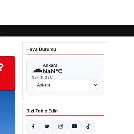
ı
Hava Durumu
?
☁
Ankara
NaN°C
ŞEHIR SEÇ
Bizi Takip Edin