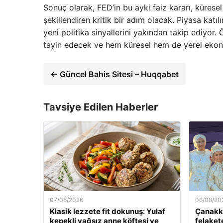
Sonuç olarak, FED’in bu ayki faiz kararı, küresel
şekillendiren kritik bir adım olacak. Piyasa katıl
yeni politika sinyallerini yakından takip ediyor
tayin edecek ve hem küresel hem de yerel ekonom
← Güncel Bahis Sitesi – Huqqabet
Tavsiye Edilen Haberler
07/08/2026
06/08/20
Klasik lezzete fit dokunuş: Yulaf
Çanakka
kepekli yağsız anne köftesi ve
felaket