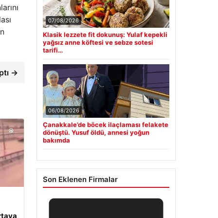
larını
lası
07/08/2026
ön
Klasik lezzete fit dokunuş: Yulaf kepekli
yağsız anne köftesi ve sebze sotesi
tarifi…
ptı →
06/08/2026
Çanakkale’de böcek ilaçlaması felakete
dönüştü. Yusuf öldü, annesi yoğun
bakımda
Son Eklenen Firmalar
rtaya