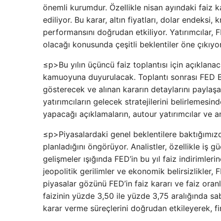
önemli kurumdur. Özellikle nisan ayındaki faiz k
ediliyor. Bu karar, altın fiyatları, dolar endeksi,
performansını doğrudan etkiliyor. Yatırımcılar, F
olacağı konusunda çeşitli beklentiler öne çıkıyor
≤p>Bu yılın üçüncü faiz toplantısı için açıklan
kamuoyuna duyurulacak. Toplantı sonrası FED B
gösterecek ve alınan kararın detaylarını paylaşa
yatırımcıların gelecek stratejilerini belirlemesi
yapacağı açıklamaların, autour yatırımcılar ve an
≤p>Piyasalardaki genel beklentilere baktığımız
planladığını öngörüyor. Analistler, özellikle iş
gelişmeler ışığında FED’in bu yıl faiz indirim
jeopolitik gerilimler ve ekonomik belirsizlikler, 
piyasalar gözünü FED’in faiz kararı ve faiz oranl
faizinin yüzde 3,50 ile yüzde 3,75 aralığında sab
karar verme süreçlerini doğrudan etkileyerek, fi