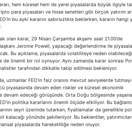
ararı, hem küresel hem de yerel piyasalarda büyük ilgiyle ta
 kripto para piyasaları ve hisse senetleri gibi birçok yatırım a
ED’in bu ayki kararını sabırsızlıkla beklerken, kararın hangi
.
acak olan karar, 29 Nisan Çarşamba akşamı saat 21.00’de
aşkanı Jerome Powell, yapacağı değerlendirme ile piyasal
cak. Bu açıklama, piyasalarda volatiliteye neden olabileceği
nde de önemli bir rol oynuyor. Aynı zamanda karar sonrası Pow
alistler tarafından dikkatle takip edilmesi bekleniyor.
da, uzmanlar FED’in faiz oranını mevcut seviyelerde tutmayı
 gücü piyasasında devam eden riskler ve küresel ekonomik
lerine devam edeceği görüşünde. Orta Doğu bölgesinde yaşan
FED’in politika kararlarını önemli ölçüde etkiliyor. Bu bağlam
arının seyri üzerinde tutarken, fiyatlamalar da genellikle pol
it kalacağı yönünde şekilleniyor. Bu beklentiler, yatırımcılar
nansal piyasalarda hareketliliğe neden oluyor.