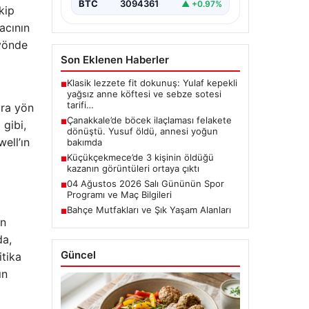
BTC
3094361
▲ +0.97%
kip
racının
 yönde
Son Eklenen Haberler
Klasik lezzete fit dokunuş: Yulaf kepekli
■
yağsız anne köftesi ve sebze sotesi
tarifi…
ara yön
Çanakkale’de böcek ilaçlaması felakete
■
 gibi,
dönüştü. Yusuf öldü, annesi yoğun
ell’ın
bakımda
Küçükçekmece’de 3 kişinin öldüğü
■
kazanın görüntüleri ortaya çıktı
04 Ağustos 2026 Salı Gününün Spor
■
Programı ve Maç Bilgileri
Bahçe Mutfakları ve Şık Yaşam Alanları
■
an
da,
Güncel
itika
ın