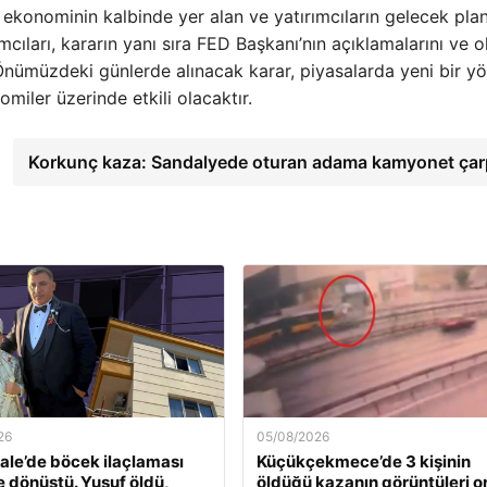
 ekonominin kalbinde yer alan ve yatırımcıların gelecek plan
ımcıları, kararın yanı sıra FED Başkanı’nın açıklamalarını ve o
. Önümüzdeki günlerde alınacak karar, piyasalarda yeni bir y
iler üzerinde etkili olacaktır.
Korkunç kaza: Sandalyede oturan adama kamyonet çar
26
05/08/2026
le’de böcek ilaçlaması
Küçükçekmece’de 3 kişinin
e dönüştü. Yusuf öldü,
öldüğü kazanın görüntüleri o