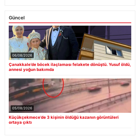
Güncel
06/08/2026
Çanakkale’de böcek ilaçlaması felakete dönüştü. Yusuf öldü,
annesi yoğun bakımda
05/08/2026
Küçükçekmece’de 3 kişinin öldüğü kazanın görüntüleri
ortaya çıktı