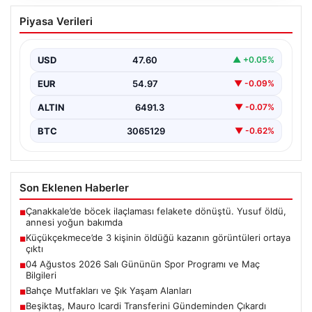
Küçükçekmece’de 3 kişinin öldüğü
Piyasa Verileri
kazanın görüntüleri ortaya çıktı
{"title": "Küçükçekmece'de Tragediye: 3 Kişinin
Ölümüne Neden Olan Kaza Güvenlik Kamerası
USD
47.60
▲ +0.05%
Görüntüleriyle Ortaya Çıktı",…
EUR
54.97
▼ -0.09%
ALTIN
6491.3
▼ -0.07%
BTC
3065129
▼ -0.62%
Son Eklenen Haberler
Çanakkale’de böcek ilaçlaması felakete dönüştü. Yusuf öldü,
■
annesi yoğun bakımda
Küçükçekmece’de 3 kişinin öldüğü kazanın görüntüleri ortaya
■
çıktı
04 Ağustos 2026 Salı Gününün Spor Programı ve Maç
■
Bilgileri
Bahçe Mutfakları ve Şık Yaşam Alanları
■
Beşiktaş, Mauro Icardi Transferini Gündeminden Çıkardı
■