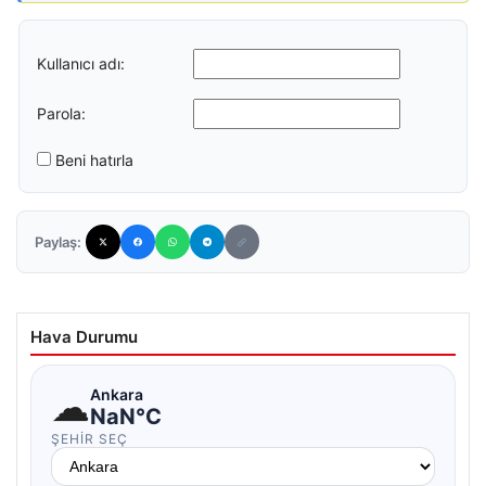
Kullanıcı adı:
Parola:
Beni hatırla
Paylaş:
Hava Durumu
☁
Ankara
NaN°C
ŞEHIR SEÇ