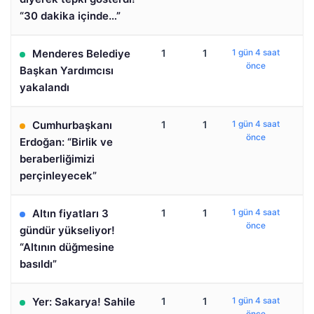
“30 dakika içinde…”
Menderes Belediye
1
1
1 gün 4 saat
önce
Başkan Yardımcısı
yakalandı
Cumhurbaşkanı
1
1
1 gün 4 saat
önce
Erdoğan: “Birlik ve
beraberliğimizi
perçinleyecek”
Altın fiyatları 3
1
1
1 gün 4 saat
önce
gündür yükseliyor!
“Altının düğmesine
basıldı”
Yer: Sakarya! Sahile
1
1
1 gün 4 saat
önce