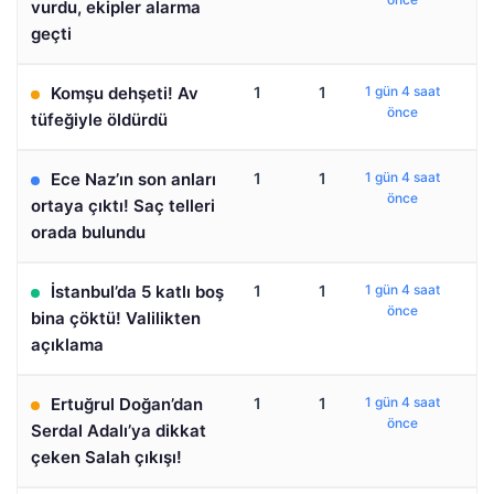
vurdu, ekipler alarma
geçti
Komşu dehşeti! Av
1
1
1 gün 4 saat
önce
tüfeğiyle öldürdü
Ece Naz’ın son anları
1
1
1 gün 4 saat
önce
ortaya çıktı! Saç telleri
orada bulundu
İstanbul’da 5 katlı boş
1
1
1 gün 4 saat
önce
bina çöktü! Valilikten
açıklama
Ertuğrul Doğan’dan
1
1
1 gün 4 saat
önce
Serdal Adalı’ya dikkat
çeken Salah çıkışı!