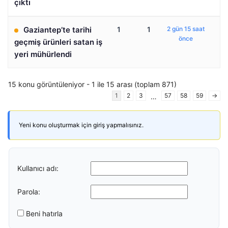
çıktı
Gaziantep’te tarihi
1
1
2 gün 15 saat
önce
geçmiş ürünleri satan iş
yeri mühürlendi
15 konu görüntüleniyor - 1 ile 15 arası (toplam 871)
1
2
3
57
58
59
→
…
Yeni konu oluşturmak için giriş yapmalısınız.
Kullanıcı adı:
Parola:
Beni hatırla