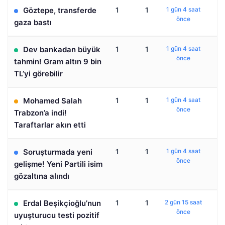
Göztepe, transferde
1
1
1 gün 4 saat
önce
gaza bastı
Dev bankadan büyük
1
1
1 gün 4 saat
önce
tahmin! Gram altın 9 bin
TL’yi görebilir
Mohamed Salah
1
1
1 gün 4 saat
önce
Trabzon’a indi!
Taraftarlar akın etti
Soruşturmada yeni
1
1
1 gün 4 saat
önce
gelişme! Yeni Partili isim
gözaltına alındı
Erdal Beşikçioğlu’nun
1
1
2 gün 15 saat
önce
uyuşturucu testi pozitif