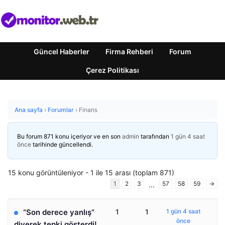
Güncel Haberler
Firma Rehberi
Forum
Çerez Politikası
Ana sayfa
›
Forumlar
›
Finans
Bu forum 871 konu içeriyor ve en son
admin
tarafından
1 gün 4 saat
önce
tarihinde güncellendi.
15 konu görüntüleniyor - 1 ile 15 arası (toplam 871)
1
2
3
57
58
59
→
…
“Son derece yanlış”
1
1
1 gün 4 saat
önce
diyerek tepki gösterdi!