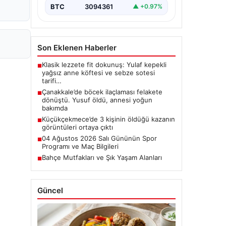
BTC
3094361
▲ +0.97%
Son Eklenen Haberler
Klasik lezzete fit dokunuş: Yulaf kepekli
■
yağsız anne köftesi ve sebze sotesi
tarifi…
Çanakkale’de böcek ilaçlaması felakete
■
dönüştü. Yusuf öldü, annesi yoğun
bakımda
Küçükçekmece’de 3 kişinin öldüğü kazanın
■
görüntüleri ortaya çıktı
04 Ağustos 2026 Salı Gününün Spor
■
Programı ve Maç Bilgileri
Bahçe Mutfakları ve Şık Yaşam Alanları
■
Güncel