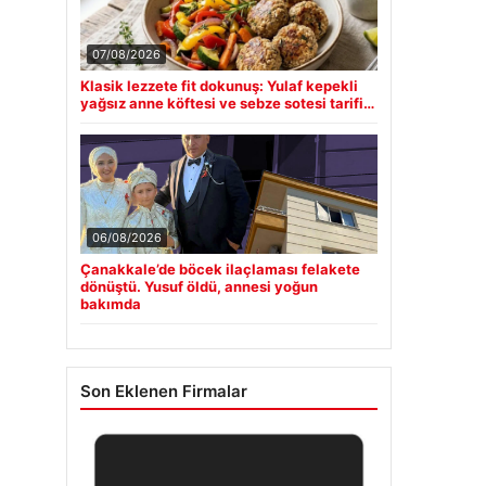
07/08/2026
Klasik lezzete fit dokunuş: Yulaf kepekli
yağsız anne köftesi ve sebze sotesi tarifi…
06/08/2026
Çanakkale’de böcek ilaçlaması felakete
dönüştü. Yusuf öldü, annesi yoğun
bakımda
Son Eklenen Firmalar