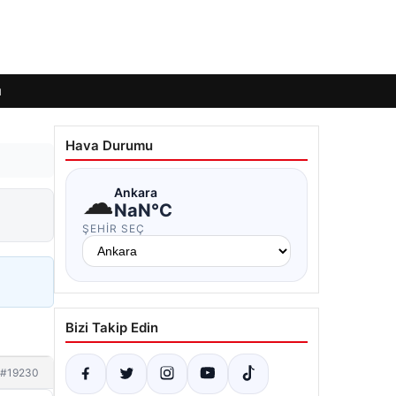
ı
Hava Durumu
☁
Ankara
NaN°C
ŞEHIR SEÇ
Bizi Takip Edin
#19230