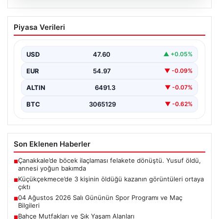
05.08.2026
Küçükçekmece’de 3 kişinin öldüğü
Piyasa Verileri
kazanın görüntüleri ortaya çıktı
{"title": "Küçükçekmece'de Tragediye: 3 Kişinin
Ölümüne Neden Olan Kaza Güvenlik Kamerası
USD
47.60
▲ +0.05%
Görüntüleriyle Ortaya Çıktı",…
EUR
54.97
▼ -0.09%
ALTIN
6491.3
▼ -0.07%
BTC
3065129
▼ -0.62%
Son Eklenen Haberler
Çanakkale’de böcek ilaçlaması felakete dönüştü. Yusuf öldü,
■
annesi yoğun bakımda
Küçükçekmece’de 3 kişinin öldüğü kazanın görüntüleri ortaya
■
çıktı
04 Ağustos 2026 Salı Gününün Spor Programı ve Maç
■
Bilgileri
Bahçe Mutfakları ve Şık Yaşam Alanları
■