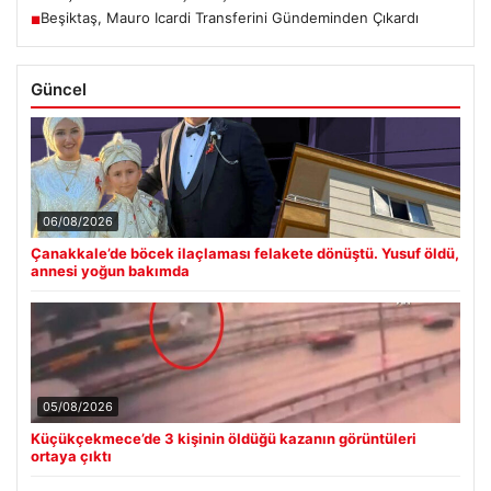
Beşiktaş, Mauro Icardi Transferini Gündeminden Çıkardı
■
Güncel
06/08/2026
Çanakkale’de böcek ilaçlaması felakete dönüştü. Yusuf öldü,
annesi yoğun bakımda
05/08/2026
Küçükçekmece’de 3 kişinin öldüğü kazanın görüntüleri
ortaya çıktı