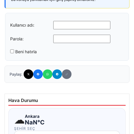
Kullanıcı adı:
Parola:
Beni hatırla
Paylaş:
Hava Durumu
☁
Ankara
NaN°C
ŞEHIR SEÇ