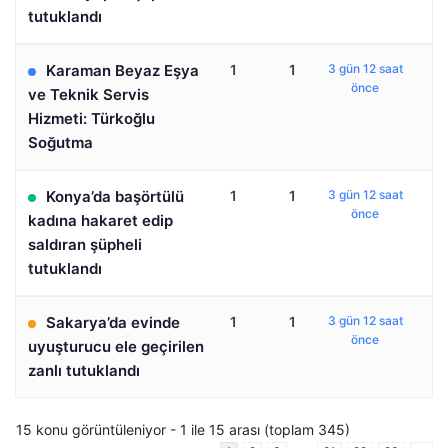
tutuklandı
Karaman Beyaz Eşya
1
1
3 gün 12 saat
önce
ve Teknik Servis
Hizmeti: Türkoğlu
Soğutma
Konya’da başörtülü
1
1
3 gün 12 saat
önce
kadına hakaret edip
saldıran şüpheli
tutuklandı
Sakarya’da evinde
1
1
3 gün 12 saat
önce
uyuşturucu ele geçirilen
zanlı tutuklandı
15 konu görüntüleniyor - 1 ile 15 arası (toplam 345)