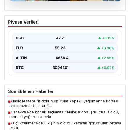
06.08.2026
Çanakkale’de böcek ilaçlaması felakete
Piyasa Verileri
dönüştü. Yusuf öldü, annesi yoğun
bakımda
USD
47.71
▲ +0.15%
{"title": "Çanakkale'de Böcek İlaçlaması Felakete
Dönüştü: Bir Can Kaybı ve Bir Yaralanma","content":
EUR
55.23
▲ +0.30%
"Çanakkale’nin Barbaros…
ALTIN
6658.4
▲ +2.55%
BTC
3094361
▲ +0.97%
Son Eklenen Haberler
Klasik lezzete fit dokunuş: Yulaf kepekli yağsız anne köftesi
■
ve sebze sotesi tarifi…
Çanakkale’de böcek ilaçlaması felakete dönüştü. Yusuf öldü,
■
annesi yoğun bakımda
Küçükçekmece’de 3 kişinin öldüğü kazanın görüntüleri ortaya
■
çıktı