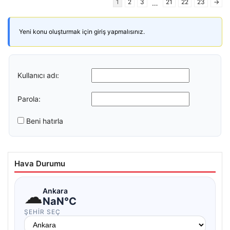
1
2
3
21
22
23
→
…
Yeni konu oluşturmak için giriş yapmalısınız.
Kullanıcı adı:
Parola:
Beni hatırla
Hava Durumu
☁
Ankara
NaN°C
ŞEHIR SEÇ