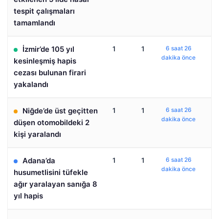
tespit çalışmaları
tamamlandı
İzmir’de 105 yıl
1
1
6 saat 26
dakika önce
kesinleşmiş hapis
cezası bulunan firari
yakalandı
Niğde’de üst geçitten
1
1
6 saat 26
dakika önce
düşen otomobildeki 2
kişi yaralandı
Adana’da
1
1
6 saat 26
dakika önce
husumetlisini tüfekle
ağır yaralayan sanığa 8
yıl hapis