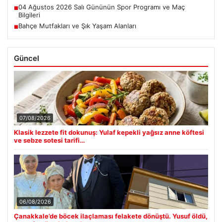
04 Ağustos 2026 Salı Gününün Spor Programı ve Maç
■
Bilgileri
Bahçe Mutfakları ve Şık Yaşam Alanları
■
Güncel
07/08/2026
Klasik lezzete fit dokunuş: Yulaf kepekli yağsız anne köftesi
ve sebze sotesi tarifi…
06/08/2026
Çanakkale’de böcek ilaçlaması felakete dönüştü. Yusuf öldü,