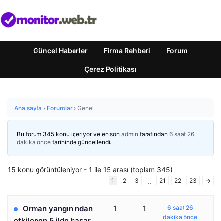
Güncel Haberler
Firma Rehberi
Forum
Çerez Politikası
Ana sayfa
›
Forumlar
›
Genel
Bu forum 345 konu içeriyor ve en son
admin
tarafından
6 saat 26
dakika önce
tarihinde güncellendi.
15 konu görüntüleniyor - 1 ile 15 arası (toplam 345)
1
2
3
21
22
23
→
…
Orman yangınından
1
1
6 saat 26
dakika önce
etkilenen 5 ilde hasar