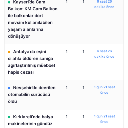
Kayseri’de Cam
1
1
6 saat 26
dakika önce
Balkon: KM Cam Balkon
ile balkonlar dört
mevsim kullanılabilen
yaşam alanlarına
dönüşüyor
Antalya’da eşini
1
1
6 saat 26
dakika önce
silahla öldüren sanığa
ağırlaştırılmış müebbet
hapis cezası
Nevşehir’de devrilen
1
1
1 gün 21 saat
önce
otomobilin sürücüsü
öldü
Kırklareli’nde balya
1
1
1 gün 21 saat
önce
makinelerinin gündüz