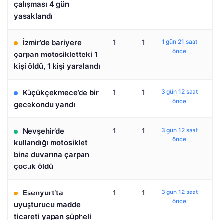
çalışması 4 gün
yasaklandı
İzmir’de bariyere
1
1
1 gün 21 saat
önce
çarpan motosikletteki 1
kişi öldü, 1 kişi yaralandı
Küçükçekmece’de bir
1
1
3 gün 12 saat
önce
gecekondu yandı
Nevşehir’de
1
1
3 gün 12 saat
önce
kullandığı motosiklet
bina duvarına çarpan
çocuk öldü
Esenyurt’ta
1
1
3 gün 12 saat
önce
uyuşturucu madde
ticareti yapan şüpheli