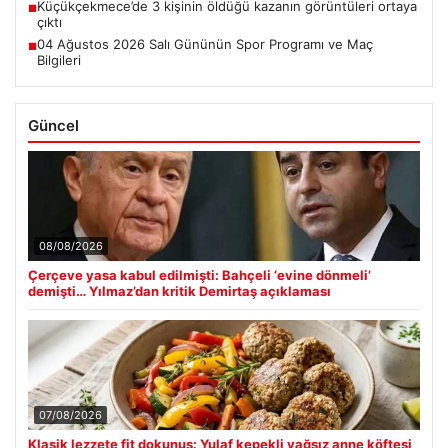
Küçükçekmece’de 3 kişinin öldüğü kazanın görüntüleri ortaya
■
çıktı
04 Ağustos 2026 Salı Gününün Spor Programı ve Maç
■
Bilgileri
Güncel
08/08/2026
Çerçeve yasa kabul edilmişti: Bahçeli ‘evine dönmeli’
demişti… Yılmaz’dan kritik Demirtaş açıklaması
07/08/2026
Klasik lezzete fit dokunuş: Yulaf kepekli yağsız anne köftesi