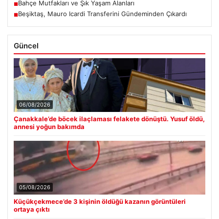
Bahçe Mutfakları ve Şık Yaşam Alanları
■
Beşiktaş, Mauro Icardi Transferini Gündeminden Çıkardı
■
Güncel
06/08/2026
Çanakkale’de böcek ilaçlaması felakete dönüştü. Yusuf öldü,
annesi yoğun bakımda
05/08/2026
Küçükçekmece’de 3 kişinin öldüğü kazanın görüntüleri
ortaya çıktı