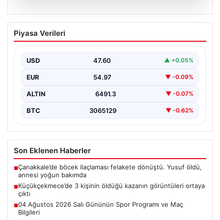
05.08.2026
Küçükçekmece’de 3 kişinin öldüğü
Piyasa Verileri
kazanın görüntüleri ortaya çıktı
{"title": "Küçükçekmece'de Tragediye: 3 Kişinin
Ölümüne Neden Olan Kaza Güvenlik Kamerası
USD
47.60
▲ +0.05%
Görüntüleriyle Ortaya Çıktı",…
EUR
54.97
▼ -0.09%
ALTIN
6491.3
▼ -0.07%
BTC
3065129
▼ -0.62%
Son Eklenen Haberler
Çanakkale’de böcek ilaçlaması felakete dönüştü. Yusuf öldü,
■
annesi yoğun bakımda
Küçükçekmece’de 3 kişinin öldüğü kazanın görüntüleri ortaya
■
çıktı
04 Ağustos 2026 Salı Gününün Spor Programı ve Maç
■
Bilgileri