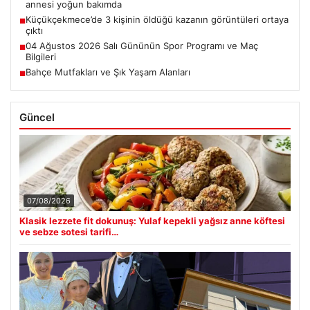
annesi yoğun bakımda
Küçükçekmece’de 3 kişinin öldüğü kazanın görüntüleri ortaya
■
çıktı
04 Ağustos 2026 Salı Gününün Spor Programı ve Maç
■
Bilgileri
Bahçe Mutfakları ve Şık Yaşam Alanları
■
Güncel
07/08/2026
Klasik lezzete fit dokunuş: Yulaf kepekli yağsız anne köftesi
ve sebze sotesi tarifi…