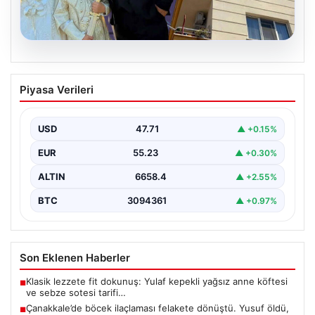
06.08.2026
Çanakkale’de böcek ilaçlaması felakete
Piyasa Verileri
dönüştü. Yusuf öldü, annesi yoğun
bakımda
USD
47.71
▲ +0.15%
{"title": "Çanakkale'de Böcek İlaçlaması Felakete
Dönüştü: Bir Can Kaybı ve Bir Yaralanma","content":
EUR
55.23
▲ +0.30%
"Çanakkale’nin Barbaros…
ALTIN
6658.4
▲ +2.55%
BTC
3094361
▲ +0.97%
Son Eklenen Haberler
Klasik lezzete fit dokunuş: Yulaf kepekli yağsız anne köftesi
■
ve sebze sotesi tarifi…
Çanakkale’de böcek ilaçlaması felakete dönüştü. Yusuf öldü,
■