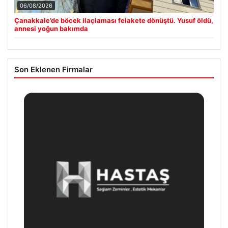
06/08/2026
Çanakkale’de böcek ilaçlaması felakete dönüştü. Yusuf öldü,
annesi yoğun bakımda
Son Eklenen Firmalar