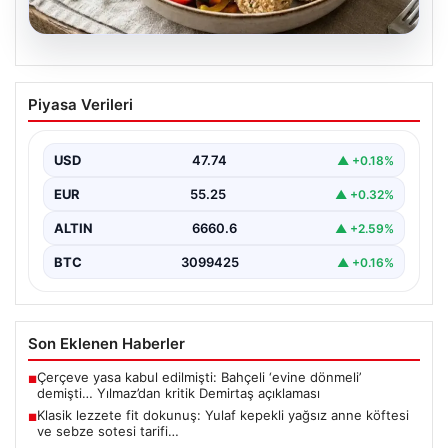
07.08.2026
Klasik lezzete fit dokunuş: Yulaf kepekli
Piyasa Verileri
yağsız anne köftesi ve sebze sotesi
tarifi…
USD
47.74
▲ +0.18%
{"title": "Klasik Lezzete Fit Dokunuş: Yulaf Kepekli
Yağsız Anne Köftesi ve Sebze Sotesi Tarifi",…
EUR
55.25
▲ +0.32%
ALTIN
6660.6
▲ +2.59%
BTC
3099425
▲ +0.16%
Son Eklenen Haberler
Çerçeve yasa kabul edilmişti: Bahçeli ‘evine dönmeli’
■
demişti… Yılmaz’dan kritik Demirtaş açıklaması
Klasik lezzete fit dokunuş: Yulaf kepekli yağsız anne köftesi
■
ve sebze sotesi tarifi…