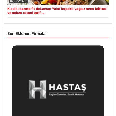
07/08/2026
Klasik lezzete fit dokunuş: Yulaf kepekli yağsız anne köftesi
ve sebze sotesi tarifi…
Son Eklenen Firmalar