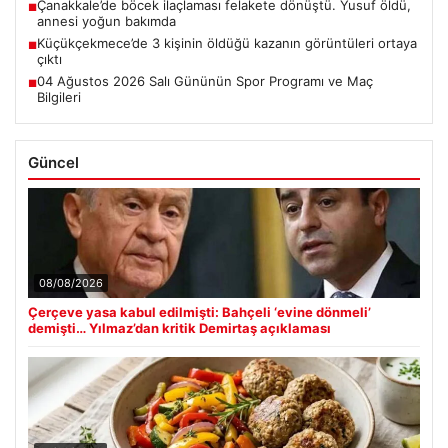
Çanakkale’de böcek ilaçlaması felakete dönüştü. Yusuf öldü,
■
annesi yoğun bakımda
Küçükçekmece’de 3 kişinin öldüğü kazanın görüntüleri ortaya
■
çıktı
04 Ağustos 2026 Salı Gününün Spor Programı ve Maç
■
Bilgileri
Güncel
08/08/2026
Çerçeve yasa kabul edilmişti: Bahçeli ‘evine dönmeli’
demişti… Yılmaz’dan kritik Demirtaş açıklaması