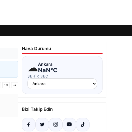
ı
Hava Durumu
☁
Ankara
NaN°C
ŞEHIR SEÇ
19
→
Bizi Takip Edin