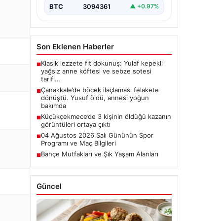
BTC
3094361
▲ +0.97%
Son Eklenen Haberler
Klasik lezzete fit dokunuş: Yulaf kepekli
■
yağsız anne köftesi ve sebze sotesi
tarifi…
Çanakkale’de böcek ilaçlaması felakete
■
dönüştü. Yusuf öldü, annesi yoğun
bakımda
Küçükçekmece’de 3 kişinin öldüğü kazanın
■
görüntüleri ortaya çıktı
04 Ağustos 2026 Salı Gününün Spor
■
Programı ve Maç Bilgileri
Bahçe Mutfakları ve Şık Yaşam Alanları
■
Güncel