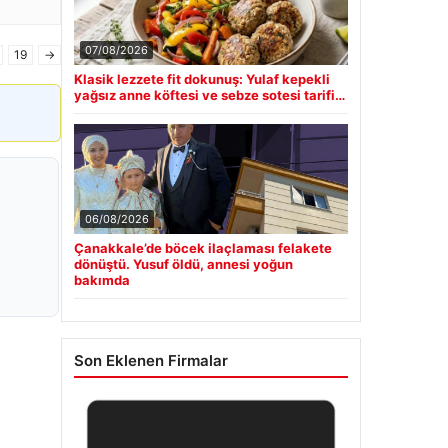
07/08/2026
19
→
Klasik lezzete fit dokunuş: Yulaf kepekli
yağsız anne köftesi ve sebze sotesi tarifi…
06/08/2026
Çanakkale’de böcek ilaçlaması felakete
dönüştü. Yusuf öldü, annesi yoğun
bakımda
Son Eklenen Firmalar