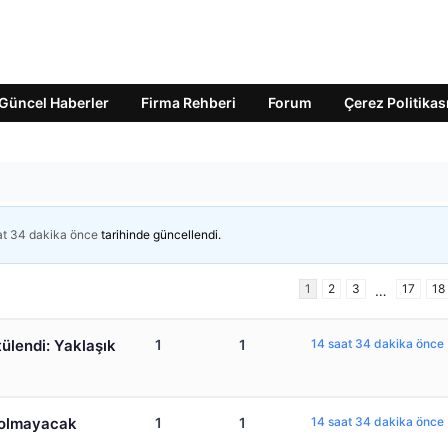
Güncel Haberler
Firma Rehberi
Forum
Çerez Politikas
at 34 dakika önce
tarihinde güncellendi.
1
2
3
17
18
…
tülendi: Yaklaşık
1
1
14 saat 34 dakika önce
ş olmayacak
1
1
14 saat 34 dakika önce