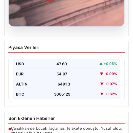
05.08.2026
Küçükçekmece’de 3 kişinin öldüğü
Piyasa Verileri
kazanın görüntüleri ortaya çıktı
{"title": "Küçükçekmece'de Tragediye: 3 Kişinin
Ölümüne Neden Olan Kaza Güvenlik Kamerası
USD
47.60
▲ +0.05%
Görüntüleriyle Ortaya Çıktı",…
EUR
54.97
▼ -0.09%
ALTIN
6491.3
▼ -0.07%
BTC
3065129
▼ -0.62%
Son Eklenen Haberler
Çanakkale’de böcek ilaçlaması felakete dönüştü. Yusuf öldü,
■
annesi yoğun bakımda