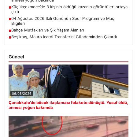
Küçükçekmece’de 3 kişinin öldüğü kazanın görüntüleri ortaya
■
çıktı
04 Ağustos 2026 Salı Gününün Spor Programı ve Maç
■
Bilgileri
Bahçe Mutfakları ve Şık Yaşam Alanları
■
Beşiktaş, Mauro Icardi Transferini Gündeminden Çıkardı
■
Güncel
06/08/2026
Çanakkale’de böcek ilaçlaması felakete dönüştü. Yusuf öldü,
annesi yoğun bakımda