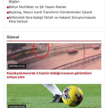
Bilgileri
Bahçe Mutfakları ve Şık Yaşam Alanları
■
Beşiktaş, Mauro Icardi Transferini Gündeminden Çıkardı
■
Milletvekili Sera Kadıgil Tehdit ve Hakaret Soruşturmasıyla
■
Karşı karşıya
Güncel
05/08/2026
Küçükçekmece’de 3 kişinin öldüğü kazanın görüntüleri
ortaya çıktı
05/08/2026