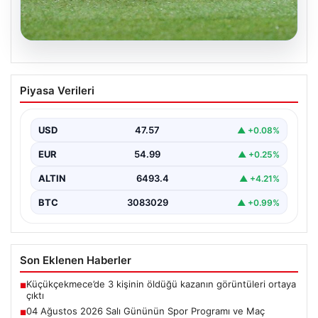
05.08.2026
04 Ağustos 2026 Salı Gününün Spor
Piyasa Verileri
Programı ve Maç Bilgileri
Salı günü, 04 Ağustos 2026 tarihinde gerçekleşecek
olan spor etkinlikleri ve maçlar için heyecan…
USD
47.57
▲ +0.08%
EUR
54.99
▲ +0.25%
ALTIN
6493.4
▲ +4.21%
BTC
3083029
▲ +0.99%
Son Eklenen Haberler
Küçükçekmece’de 3 kişinin öldüğü kazanın görüntüleri ortaya
■
çıktı
04 Ağustos 2026 Salı Gününün Spor Programı ve Maç
■