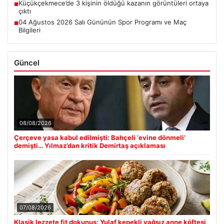
Küçükçekmece’de 3 kişinin öldüğü kazanın görüntüleri ortaya
■
çıktı
04 Ağustos 2026 Salı Gününün Spor Programı ve Maç
■
Bilgileri
Güncel
08/08/2026
Çerçeve yasa kabul edilmişti: Bahçeli ‘evine dönmeli’
demişti… Yılmaz’dan kritik Demirtaş açıklaması
07/08/2026
Klasik lezzete fit dokunuş: Yulaf kepekli yağsız anne köftesi