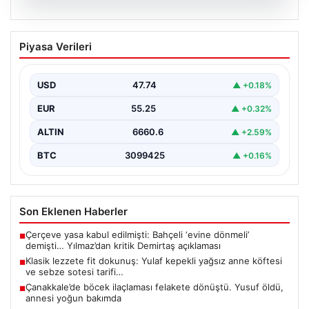
07.08.2026
Klasik lezzete fit dokunuş: Yulaf kepekli
Piyasa Verileri
yağsız anne köftesi ve sebze sotesi
tarifi…
USD
47.74
▲ +0.18%
{"title": "Klasik Lezzete Fit Dokunuş: Yulaf Kepekli
Yağsız Anne Köftesi ve Sebze Sotesi Tarifi",…
EUR
55.25
▲ +0.32%
ALTIN
6660.6
▲ +2.59%
BTC
3099425
▲ +0.16%
Son Eklenen Haberler
Çerçeve yasa kabul edilmişti: Bahçeli ‘evine dönmeli’
■
demişti… Yılmaz’dan kritik Demirtaş açıklaması
Klasik lezzete fit dokunuş: Yulaf kepekli yağsız anne köftesi
■
ve sebze sotesi tarifi…
Çanakkale’de böcek ilaçlaması felakete dönüştü. Yusuf öldü,
■
annesi yoğun bakımda