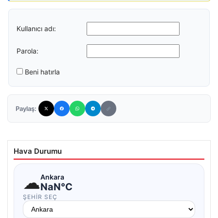
Kullanıcı adı:
Parola:
Beni hatırla
Paylaş:
Hava Durumu
☁
Ankara
NaN°C
ŞEHIR SEÇ