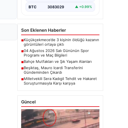
BTC
3083029
▲ +0.99%
Son Eklenen Haberler
Küçükçekmece’de 3 kişinin öldüğü kazanın
■
görüntüleri ortaya çıktı
04 Ağustos 2026 Salı Gününün Spor
■
Programı ve Maç Bilgileri
Bahçe Mutfakları ve Şık Yaşam Alanları
■
Beşiktaş, Mauro Icardi Transferini
■
Gündeminden Çıkardı
Milletvekili Sera Kadıgil Tehdit ve Hakaret
■
Soruşturmasıyla Karşı karşıya
Güncel