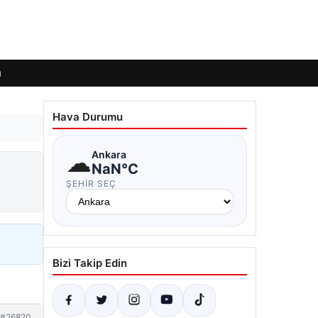
ı
Hava Durumu
☁
Ankara
NaN°C
ŞEHIR SEÇ
Bizi Takip Edin
#26820