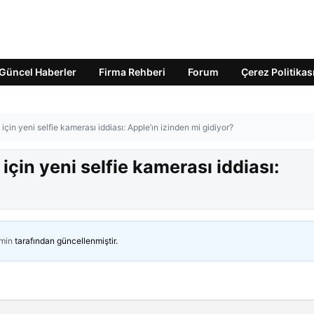
Güncel Haberler
Firma Rehberi
Forum
Çerez Politikas
çin yeni selfie kamerası iddiası: Apple’ın izinden mi gidiyor?
için yeni selfie kamerası iddiası:
min
tarafından güncellenmiştir.