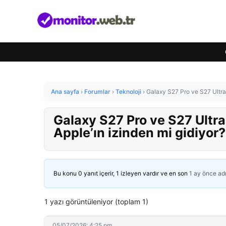
Ana sayfa
›
Forumlar
›
Teknoloji
›
Galaxy S27 Pro ve S27 Ultra i
Galaxy S27 Pro ve S27 Ultra 
Apple’ın izinden mi gidiyor?
Bu konu 0 yanıt içerir, 1 izleyen vardır ve en son
1 ay önce
ad
1 yazı görüntüleniyor (toplam 1)
05/07/2026: 4:25 pm