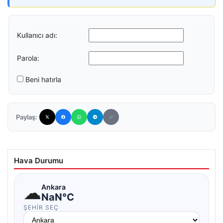
Kullanıcı adı:
Parola:
Beni hatırla
Paylaş:
Hava Durumu
☁
Ankara
NaN°C
ŞEHIR SEÇ