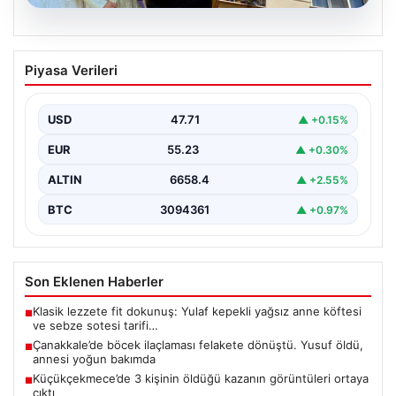
06.08.2026
Çanakkale’de böcek ilaçlaması felakete
Piyasa Verileri
dönüştü. Yusuf öldü, annesi yoğun
bakımda
USD
47.71
▲ +0.15%
{"title": "Çanakkale'de Böcek İlaçlaması Felakete
Dönüştü: Bir Can Kaybı ve Bir Yaralanma","content":
EUR
55.23
▲ +0.30%
"Çanakkale’nin Barbaros…
ALTIN
6658.4
▲ +2.55%
BTC
3094361
▲ +0.97%
Son Eklenen Haberler
Klasik lezzete fit dokunuş: Yulaf kepekli yağsız anne köftesi
■
ve sebze sotesi tarifi…
Çanakkale’de böcek ilaçlaması felakete dönüştü. Yusuf öldü,
■
annesi yoğun bakımda
Küçükçekmece’de 3 kişinin öldüğü kazanın görüntüleri ortaya
■
çıktı