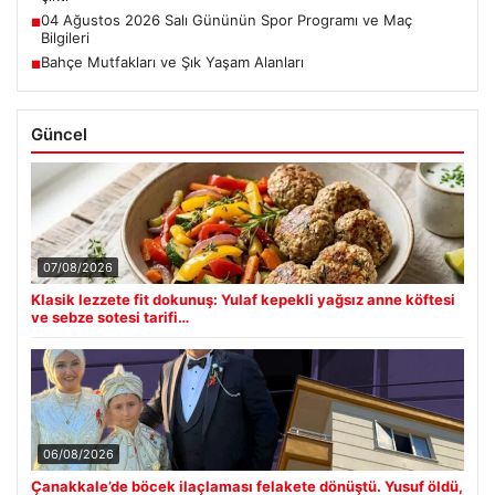
04 Ağustos 2026 Salı Gününün Spor Programı ve Maç
■
Bilgileri
Bahçe Mutfakları ve Şık Yaşam Alanları
■
Güncel
07/08/2026
Klasik lezzete fit dokunuş: Yulaf kepekli yağsız anne köftesi
ve sebze sotesi tarifi…
06/08/2026
Çanakkale’de böcek ilaçlaması felakete dönüştü. Yusuf öldü,