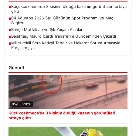
Küçükçekmece’de 3 kişinin öldüğü kazanın görüntüleri ortaya
■
çıktı
04 Ağustos 2026 Salı Gününün Spor Programı ve Maç
■
Bilgileri
Bahçe Mutfakları ve Şık Yaşam Alanları
■
Beşiktaş, Mauro Icardi Transferini Gündeminden Çıkardı
■
Milletvekili Sera Kadıgil Tehdit ve Hakaret Soruşturmasıyla
■
Karşı karşıya
Güncel
05/08/2026
Küçükçekmece’de 3 kişinin öldüğü kazanın görüntüleri
ortaya çıktı