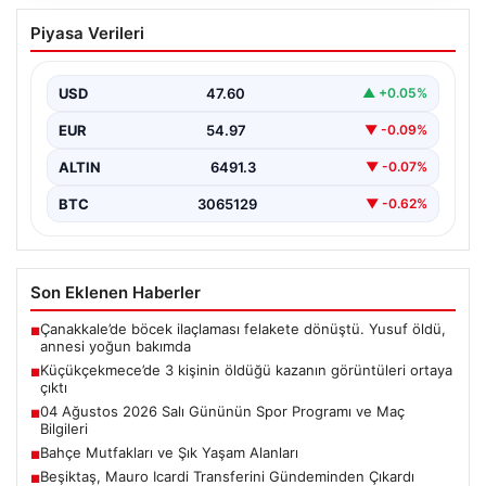
Küçükçekmece’de 3 kişinin öldüğü
Piyasa Verileri
kazanın görüntüleri ortaya çıktı
{"title": "Küçükçekmece'de Tragediye: 3 Kişinin
Ölümüne Neden Olan Kaza Güvenlik Kamerası
USD
47.60
▲ +0.05%
Görüntüleriyle Ortaya Çıktı",…
EUR
54.97
▼ -0.09%
ALTIN
6491.3
▼ -0.07%
BTC
3065129
▼ -0.62%
Son Eklenen Haberler
Çanakkale’de böcek ilaçlaması felakete dönüştü. Yusuf öldü,
■
annesi yoğun bakımda
Küçükçekmece’de 3 kişinin öldüğü kazanın görüntüleri ortaya
■
çıktı
04 Ağustos 2026 Salı Gününün Spor Programı ve Maç
■
Bilgileri
Bahçe Mutfakları ve Şık Yaşam Alanları
■
Beşiktaş, Mauro Icardi Transferini Gündeminden Çıkardı
■