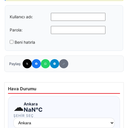
Kullanıcı adı:
Parola:
Beni hatırla
Paylaş:
Hava Durumu
☁
Ankara
NaN°C
ŞEHIR SEÇ