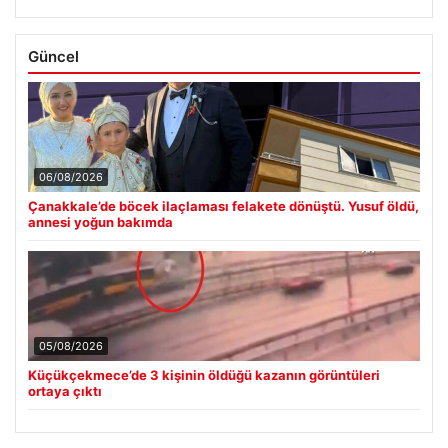
Güncel
06/08/2026
Çanakkale’de böcek ilaçlaması felakete dönüştü. Yusuf öldü,
annesi yoğun bakımda
05/08/2026
Küçükçekmece’de 3 kişinin öldüğü kazanın görüntüleri
ortaya çıktı