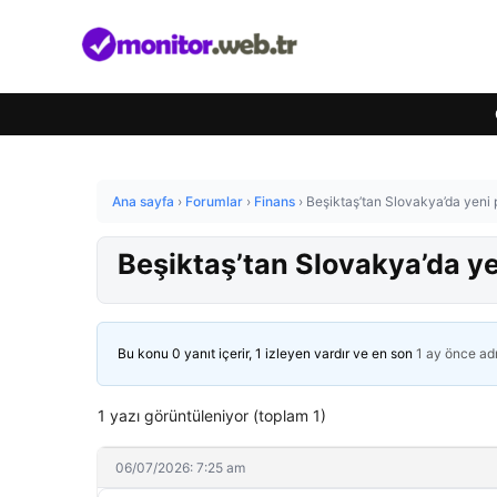
Ana sayfa
›
Forumlar
›
Finans
›
Beşiktaş’tan Slovakya’da yeni p
Beşiktaş’tan Slovakya’da yen
Bu konu 0 yanıt içerir, 1 izleyen vardır ve en son
1 ay önce
ad
1 yazı görüntüleniyor (toplam 1)
06/07/2026: 7:25 am