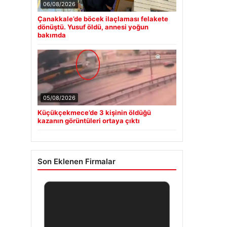
06/08/2026
Çanakkale’de böcek ilaçlaması felakete
dönüştü. Yusuf öldü, annesi yoğun
bakımda
05/08/2026
Küçükçekmece’de 3 kişinin öldüğü
kazanın görüntüleri ortaya çıktı
Son Eklenen Firmalar