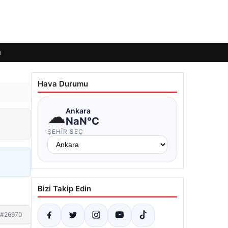
ı
Hava Durumu
☁
Ankara
NaN°C
ŞEHIR SEÇ
Bizi Takip Edin
#26970