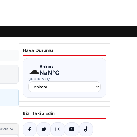
ı
Hava Durumu
☁
Ankara
NaN°C
ŞEHIR SEÇ
Bizi Takip Edin
#26974