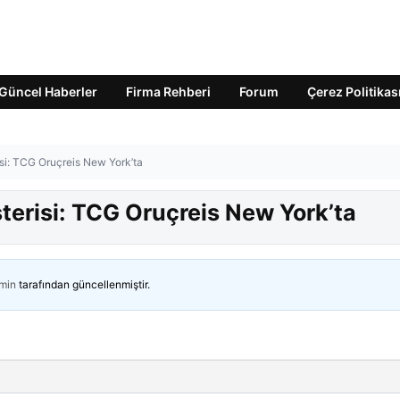
Güncel Haberler
Firma Rehberi
Forum
Çerez Politikas
isi: TCG Oruçreis New York’ta
sterisi: TCG Oruçreis New York’ta
min
tarafından güncellenmiştir.