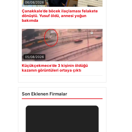
06/08/2026
Çanakkale’de böcek ilaçlaması felakete
dönüştü. Yusuf öldü, annesi yoğun
bakımda
05/08/2026
Küçükçekmece’de 3 kişinin öldüğü
kazanın görüntüleri ortaya çıktı
Son Eklenen Firmalar