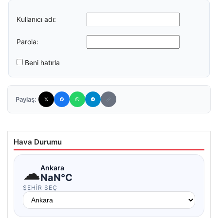
Kullanıcı adı:
Parola:
Beni hatırla
Paylaş:
Hava Durumu
☁
Ankara
NaN°C
ŞEHIR SEÇ