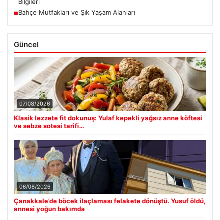
Bilgileri
Bahçe Mutfakları ve Şık Yaşam Alanları
■
Güncel
07/08/2026
Klasik lezzete fit dokunuş: Yulaf kepekli yağsız anne köftesi
ve sebze sotesi tarifi…
06/08/2026
Çanakkale’de böcek ilaçlaması felakete dönüştü. Yusuf öldü,
annesi yoğun bakımda