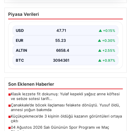
06.08.2026
Çanakkale’de böcek ilaçlaması felakete
Piyasa Verileri
dönüştü. Yusuf öldü, annesi yoğun
bakımda
USD
47.71
▲ +0.15%
{"title": "Çanakkale'de Böcek İlaçlaması Felakete
Dönüştü: Bir Can Kaybı ve Bir Yaralanma","content":
EUR
55.23
▲ +0.30%
"Çanakkale’nin Barbaros…
ALTIN
6658.4
▲ +2.55%
BTC
3094361
▲ +0.97%
Son Eklenen Haberler
Klasik lezzete fit dokunuş: Yulaf kepekli yağsız anne köftesi
■
ve sebze sotesi tarifi…
Çanakkale’de böcek ilaçlaması felakete dönüştü. Yusuf öldü,
■
annesi yoğun bakımda
Küçükçekmece’de 3 kişinin öldüğü kazanın görüntüleri ortaya
■
çıktı
04 Ağustos 2026 Salı Gününün Spor Programı ve Maç
■