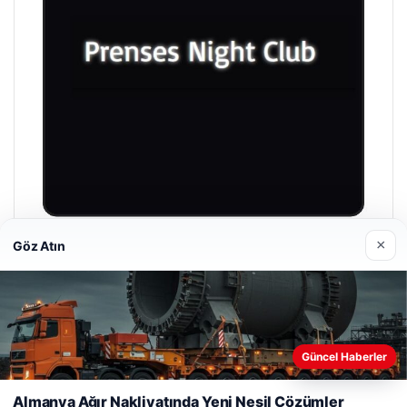
×
Göz Atın
Prenses Night Club
29/04/2026
Web sitemizi nasıl kullandığınızı daha iyi anlayabilmek,
Güncel Haberler
deneyiminizi kişiselleştirmek ve geliştirmek amacıyla çerezler
kullanıyoruz.
Çerez Politikamız
Almanya Ağır Nakliyatında Yeni Nesil Çözümler