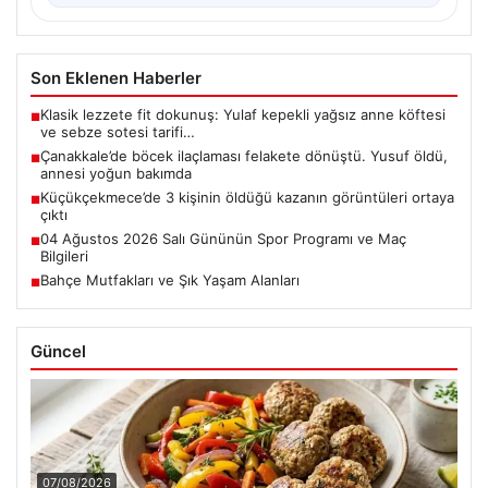
Son Eklenen Haberler
Klasik lezzete fit dokunuş: Yulaf kepekli yağsız anne köftesi
■
ve sebze sotesi tarifi…
Çanakkale’de böcek ilaçlaması felakete dönüştü. Yusuf öldü,
■
annesi yoğun bakımda
Küçükçekmece’de 3 kişinin öldüğü kazanın görüntüleri ortaya
■
çıktı
04 Ağustos 2026 Salı Gününün Spor Programı ve Maç
■
Bilgileri
Bahçe Mutfakları ve Şık Yaşam Alanları
■
Güncel
07/08/2026