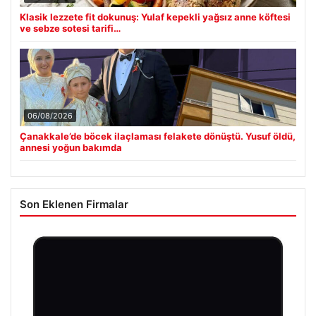
Klasik lezzete fit dokunuş: Yulaf kepekli yağsız anne köftesi
ve sebze sotesi tarifi…
06/08/2026
Çanakkale’de böcek ilaçlaması felakete dönüştü. Yusuf öldü,
annesi yoğun bakımda
Son Eklenen Firmalar