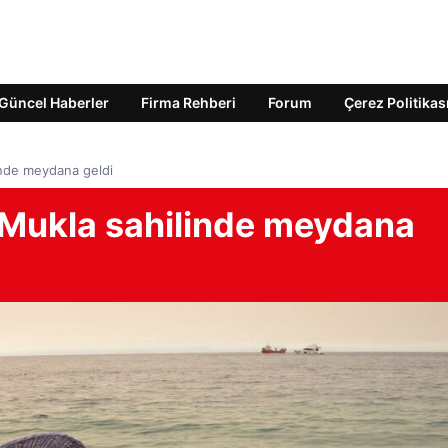
Güncel Haberler
Firma Rehberi
Forum
Çerez Politikas
inde meydana geldi
 Mukla sahilinde meydana