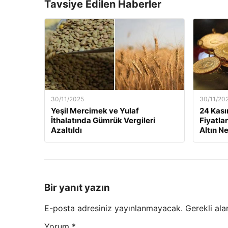
Tavsiye Edilen Haberler
30/11/2025
30/11/20
Yeşil Mercimek ve Yulaf
24 Kası
İthalatında Gümrük Vergileri
Fiyatla
Azaltıldı
Altın N
Bir yanıt yazın
E-posta adresiniz yayınlanmayacak.
Gerekli ala
Yorum
*