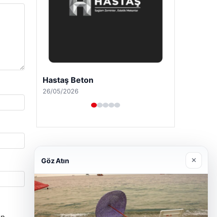
Prenses Night Club
29/04/2026
×
Göz Atın
n.