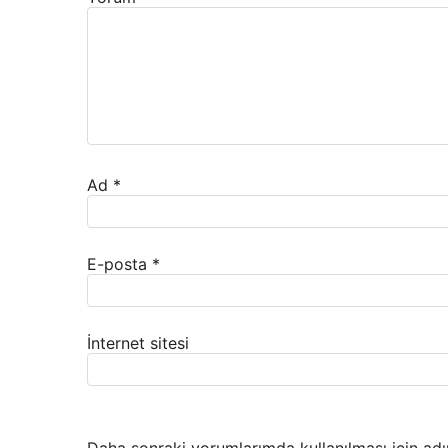
Ad
*
E-posta
*
İnternet sitesi
Daha sonraki yorumlarımda kullanılması için adı