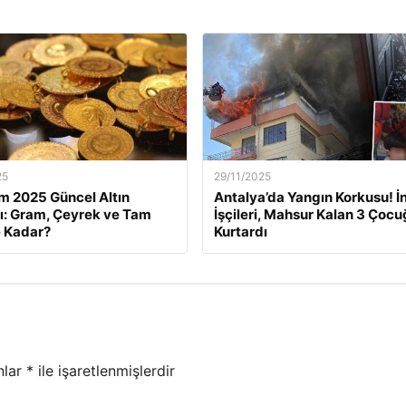
25
29/11/2025
m 2025 Güncel Altın
Antalya’da Yangın Korkusu! İ
rı: Gram, Çeyrek ve Tam
İşçileri, Mahsur Kalan 3 Çoc
e Kadar?
Kurtardı
nlar
*
ile işaretlenmişlerdir