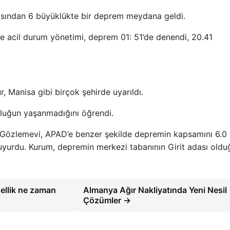
sından 6 büyüklükte bir deprem meydana geldi.
ve acil durum yönetimi, deprem 01: 51’de denendi, 20.41
r, Manisa gibi birçok şehirde uyarıldı.
zluğun yaşanmadığını öğrendi.
lli Gözlemevi, APAD’e benzer şekilde depremin kapsamını 6.0
uyurdu. Kurum, depremin merkezi tabanının Girit adası old
sellik ne zaman
Almanya Ağır Nakliyatında Yeni Nesil
Çözümler →