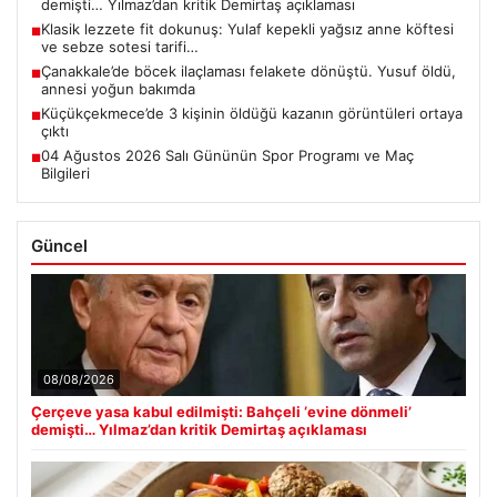
demişti… Yılmaz’dan kritik Demirtaş açıklaması
Klasik lezzete fit dokunuş: Yulaf kepekli yağsız anne köftesi
■
ve sebze sotesi tarifi…
Çanakkale’de böcek ilaçlaması felakete dönüştü. Yusuf öldü,
■
annesi yoğun bakımda
Küçükçekmece’de 3 kişinin öldüğü kazanın görüntüleri ortaya
■
çıktı
04 Ağustos 2026 Salı Gününün Spor Programı ve Maç
■
Bilgileri
Güncel
08/08/2026
Çerçeve yasa kabul edilmişti: Bahçeli ‘evine dönmeli’
demişti… Yılmaz’dan kritik Demirtaş açıklaması