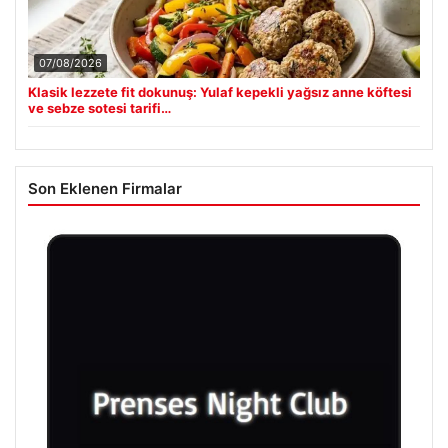
07/08/2026
Klasik lezzete fit dokunuş: Yulaf kepekli yağsız anne köftesi
ve sebze sotesi tarifi…
Son Eklenen Firmalar