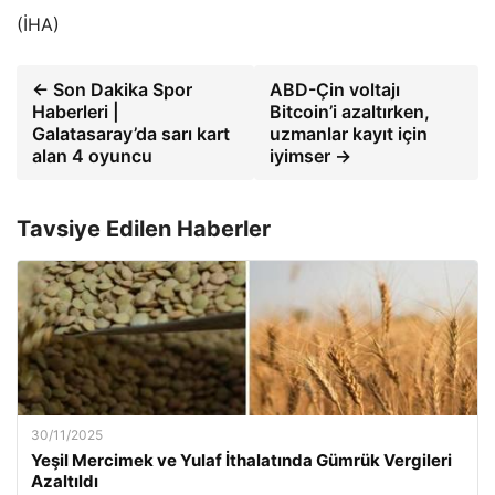
(İHA)
← Son Dakika Spor
ABD-Çin voltajı
Haberleri |
Bitcoin’i azaltırken,
Galatasaray’da sarı kart
uzmanlar kayıt için
alan 4 oyuncu
iyimser →
Tavsiye Edilen Haberler
30/11/2025
Yeşil Mercimek ve Yulaf İthalatında Gümrük Vergileri
Azaltıldı