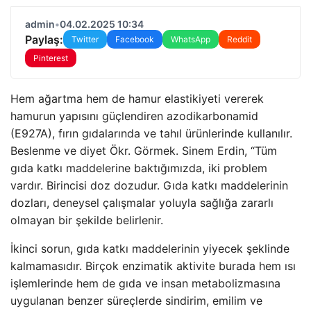
admin
•
04.02.2025 10:34
Paylaş:
Twitter
Facebook
WhatsApp
Reddit
Pinterest
Hem ağartma hem de hamur elastikiyeti vererek
hamurun yapısını güçlendiren azodikarbonamid
(E927A), fırın gıdalarında ve tahıl ürünlerinde kullanılır.
Beslenme ve diyet Ökr. Görmek. Sinem Erdin, “Tüm
gıda katkı maddelerine baktığımızda, iki problem
vardır. Birincisi doz dozudur. Gıda katkı maddelerinin
dozları, deneysel çalışmalar yoluyla sağlığa zararlı
olmayan bir şekilde belirlenir.
İkinci sorun, gıda katkı maddelerinin yiyecek şeklinde
kalmamasıdır. Birçok enzimatik aktivite burada hem ısı
işlemlerinde hem de gıda ve insan metabolizmasına
uygulanan benzer süreçlerde sindirim, emilim ve