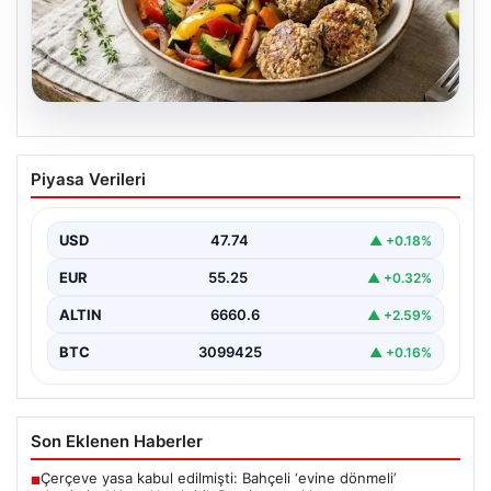
07.08.2026
Klasik lezzete fit dokunuş: Yulaf kepekli
Piyasa Verileri
yağsız anne köftesi ve sebze sotesi
tarifi…
USD
47.74
▲ +0.18%
{“title”: “Klasik Lezzete Fit Dokunuş: Yulaf Kepekli
Yağsız Anne Köftesi ve Sebze Sotesi Tarifi”,…
EUR
55.25
▲ +0.32%
ALTIN
6660.6
▲ +2.59%
BTC
3099425
▲ +0.16%
Son Eklenen Haberler
Çerçeve yasa kabul edilmişti: Bahçeli ‘evine dönmeli’
■