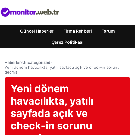
Güncel Haberler
Firma Rehberi
Forum
Çerez Politikası
Haberler
›
Uncategorized
›
Yeni dönem havacılıkta, yatılı sayfada açık ve check-in sorunu
geçmiş
Yeni dönem
havacılıkta, yatılı
sayfada açık ve
check-in sorunu