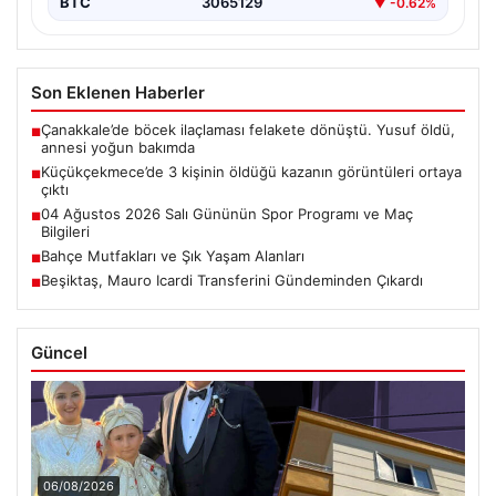
BTC
3065129
▼ -0.62%
Son Eklenen Haberler
Çanakkale’de böcek ilaçlaması felakete dönüştü. Yusuf öldü,
■
annesi yoğun bakımda
Küçükçekmece’de 3 kişinin öldüğü kazanın görüntüleri ortaya
■
çıktı
04 Ağustos 2026 Salı Gününün Spor Programı ve Maç
■
Bilgileri
Bahçe Mutfakları ve Şık Yaşam Alanları
■
Beşiktaş, Mauro Icardi Transferini Gündeminden Çıkardı
■
Güncel
06/08/2026