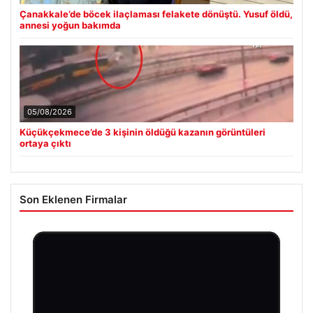
Çanakkale’de böcek ilaçlaması felakete dönüştü. Yusuf öldü,
annesi yoğun bakımda
05/08/2026
Küçükçekmece’de 3 kişinin öldüğü kazanın görüntüleri
ortaya çıktı
Son Eklenen Firmalar