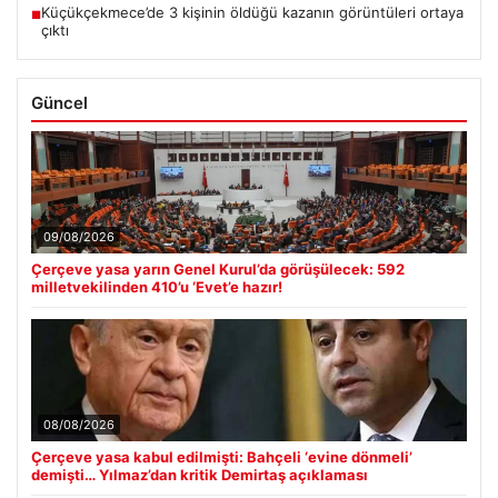
Küçükçekmece’de 3 kişinin öldüğü kazanın görüntüleri ortaya
■
çıktı
Güncel
09/08/2026
Çerçeve yasa yarın Genel Kurul’da görüşülecek: 592
milletvekilinden 410’u ‘Evet’e hazır!
08/08/2026
Çerçeve yasa kabul edilmişti: Bahçeli ‘evine dönmeli’
demişti… Yılmaz’dan kritik Demirtaş açıklaması