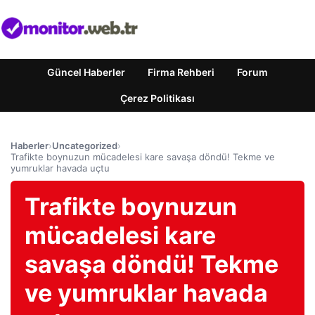
Güncel Haberler
Firma Rehberi
Forum
Çerez Politikası
Haberler
›
Uncategorized
›
Trafikte boynuzun mücadelesi kare savaşa döndü! Tekme ve
yumruklar havada uçtu
Trafikte boynuzun
mücadelesi kare
savaşa döndü! Tekme
ve yumruklar havada