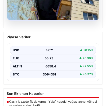
06.08.2026
Çanakkale’de böcek ilaçlaması felakete
Piyasa Verileri
dönüştü. Yusuf öldü, annesi yoğun
bakımda
USD
47.71
▲ +0.15%
{“title”: “Çanakkale’de Böcek İlaçlaması Felakete
Dönüştü: Bir Can Kaybı ve Bir Yaralanma”,”content”: “
EUR
55.23
▲ +0.30%
Çanakkale’nin…
ALTIN
6658.4
▲ +2.55%
BTC
3094361
▲ +0.97%
Son Eklenen Haberler
Klasik lezzete fit dokunuş: Yulaf kepekli yağsız anne köftesi
■
ve sebze sotesi tarifi…