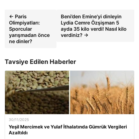
← Paris
Beni’den Emine’yi dinleyin
Olimpiyatları:
Lydia Cemre Özşişman 5
Sporcular
ayda 35 kilo verdi! Nasıl kilo
yarışmadan önce
verdiniz? →
ne dinler?
Tavsiye Edilen Haberler
30/11/2025
Yeşil Mercimek ve Yulaf İthalatında Gümrük Vergileri
Azaltıldı