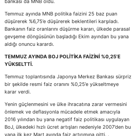
bankası da MNB oldu.
Temmuz ayında MNB politika faizini 25 baz puan
düşürerek %6,75’e düşürerek beklentileri karşıladı.
Bankanın faiz oranlarını düşürme kararı, ülkede parasal
gevşeme döngüsünün başladığı Ekim ayından bu yana
aldığı onuncu karardı.
TEMMUZ AYINDA BOJ POLİTİKA FAİZİNİ %0,25’E
YÜKSELTTİ.
Temmuz toplantısında Japonya Merkez Bankası sürpriz
bir şekilde resmi faiz oranını %0,25’e yükseltmeye
karar verdi.
Yenin güçlenmesini ve ülke ihracatına zarar vermesini
önlemek ve deflasyonla mücadele etmek amacıyla
2016 yılından bu yana negatif faiz politikası uygulayan
BoJ, ülkedeki hızlı ücret artışları nedeniyle 2007’den bu
yana ilk kez Mart ayında faiz artırımına gitti. .