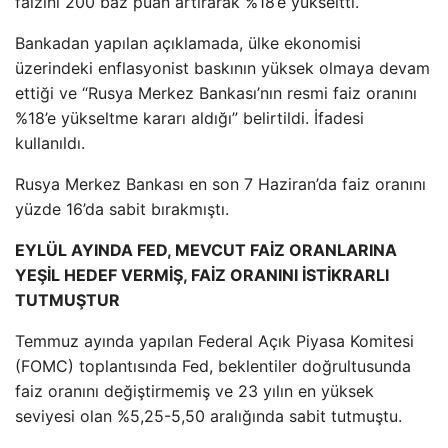
faizini 200 baz puan artırarak %18’e yükseltti.
Bankadan yapılan açıklamada, ülke ekonomisi
üzerindeki enflasyonist baskının yüksek olmaya devam
ettiği ve “Rusya Merkez Bankası’nın resmi faiz oranını
%18’e yükseltme kararı aldığı” belirtildi. İfadesi
kullanıldı.
Rusya Merkez Bankası en son 7 Haziran’da faiz oranını
yüzde 16’da sabit bırakmıştı.
EYLÜL AYINDA FED, MEVCUT FAİZ ORANLARINA
YEŞİL HEDEF VERMİŞ, FAİZ ORANINI İSTİKRARLI
TUTMUŞTUR
Temmuz ayında yapılan Federal Açık Piyasa Komitesi
(FOMC) toplantısında Fed, beklentiler doğrultusunda
faiz oranını değiştirmemiş ve 23 yılın en yüksek
seviyesi olan %5,25-5,50 aralığında sabit tutmuştu.