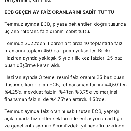
seviyesine çıkarmıştı.
ECB GEÇEN AY FAİZ ORANLARINI SABİT TUTTU
Temmuz ayında ECB, piyasa beklentileri doğrultusunda
üç ana referans faiz oranını sabit tuttu.
Temmuz 2022’den itibaren art arda 10 toplantıda faiz
oranlarını toplam 450 baz puan yükselten Banka,
Haziran ayında yaklaşık 5 yıldır ilk kez faizleri 25 baz
puan düşürme kararı aldı.
Haziran ayında 3 temel resmi faiz oranını 25 baz puan
düşürme kararı alan ECB, refinansman faizini %4,50’den
%4,25’e, mevduat faizini %4’ten %3,75’e ve marjinal
finansman faizini de %4,75’ten artırdı. 4.50’de.
Temmuz ayında faiz oranını sabit tutan ECB, yaptığı
açıklamada hizmetler sektöründe enflasyonun arttığını
ve genel enflasyonun önümüzdeki yıl hedefin üzerinde