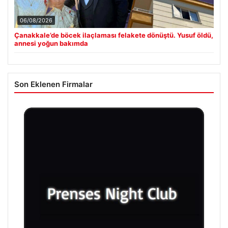
06/08/2026
Çanakkale’de böcek ilaçlaması felakete dönüştü. Yusuf öldü,
annesi yoğun bakımda
Son Eklenen Firmalar