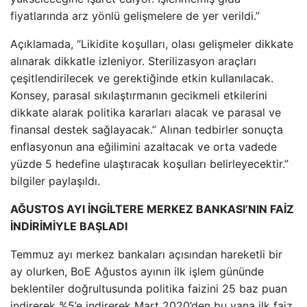
fiyatlarında arz yönlü gelişmelere de yer verildi.”
Açıklamada, “Likidite koşulları, olası gelişmeler dikkate
alınarak dikkatle izleniyor. Sterilizasyon araçları
çeşitlendirilecek ve gerektiğinde etkin kullanılacak.
Konsey, parasal sıkılaştırmanın gecikmeli etkilerini
dikkate alarak politika kararları alacak ve parasal ve
finansal destek sağlayacak.” Alınan tedbirler sonuçta
enflasyonun ana eğilimini azaltacak ve orta vadede
yüzde 5 hedefine ulaştıracak koşulları belirleyecektir.”
bilgiler paylaşıldı.
AĞUSTOS AYI İNGİLTERE MERKEZ BANKASI’NIN FAİZ
İNDİRİMİYLE BAŞLADI
Temmuz ayı merkez bankaları açısından hareketli bir
ay olurken, BoE Ağustos ayının ilk işlem gününde
beklentiler doğrultusunda politika faizini 25 baz puan
indirerek %5’e indirerek Mart 2020’den bu yana ilk faiz