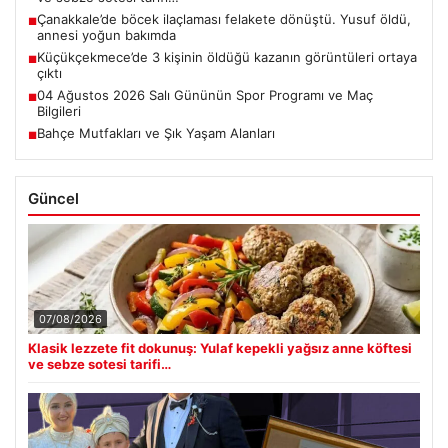
Çanakkale’de böcek ilaçlaması felakete dönüştü. Yusuf öldü,
■
annesi yoğun bakımda
Küçükçekmece’de 3 kişinin öldüğü kazanın görüntüleri ortaya
■
çıktı
04 Ağustos 2026 Salı Gününün Spor Programı ve Maç
■
Bilgileri
Bahçe Mutfakları ve Şık Yaşam Alanları
■
Güncel
07/08/2026
Klasik lezzete fit dokunuş: Yulaf kepekli yağsız anne köftesi
ve sebze sotesi tarifi…