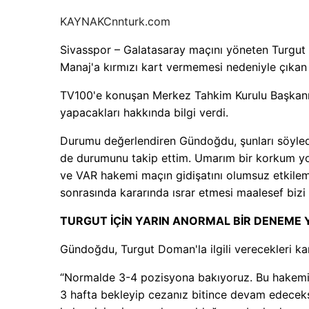
KAYNAK
Cnnturk.com
Sivasspor – Galatasaray maçını yöneten Turgut
Manaj'a kırmızı kart vermemesi nedeniyle çıkan
TV100'e konuşan Merkez Tahkim Kurulu Başkanı
yapacakları hakkında bilgi verdi.
Durumu değerlendiren Gündoğdu, şunları söyledi
de durumunu takip ettim. Umarım bir korkum yok
ve VAR hakemi maçın gidişatını olumsuz etkilem
sonrasında kararında ısrar etmesi maalesef bizi
TURGUT İÇİN YARIN ANORMAL BİR DENEME 
Gündoğdu, Turgut Doman'la ilgili verecekleri kara
“Normalde 3-4 pozisyona bakıyoruz. Bu hakemin
3 hafta bekleyip cezanız bitince devam edeceksin