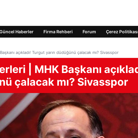
Güncel Haberler
Firma Rehberi
Forum
Çerez Politikas
Başkanı açıkladı! Turgut yarın düdüğünü çalacak mı? Sivasspor
rleri | MHK Başkanı açıklad
nü çalacak mı? Sivasspor