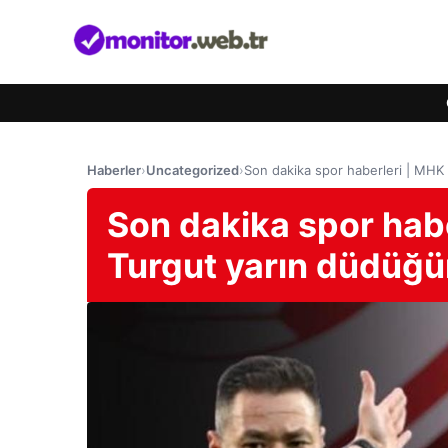
Haberler
›
Uncategorized
›
Son dakika spor haberleri | MHK 
Son dakika spor habe
Turgut yarın düdüğü