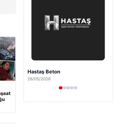
Prenses Night Club
29/04/2026
nşaat
uğu