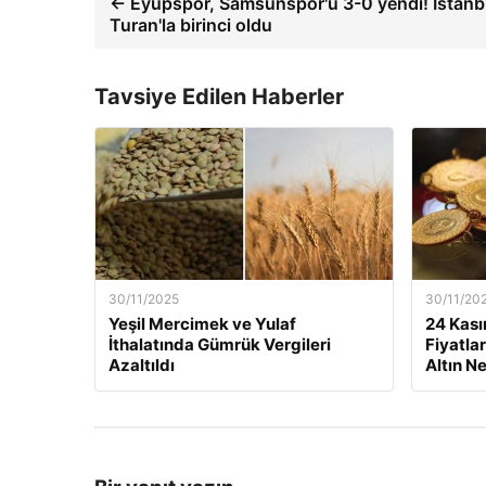
← Eyüpspor, Samsunspor'u 3-0 yendi! İstanbu
Turan'la birinci oldu
Tavsiye Edilen Haberler
30/11/2025
30/11/20
Yeşil Mercimek ve Yulaf
24 Kası
İthalatında Gümrük Vergileri
Fiyatla
Azaltıldı
Altın N