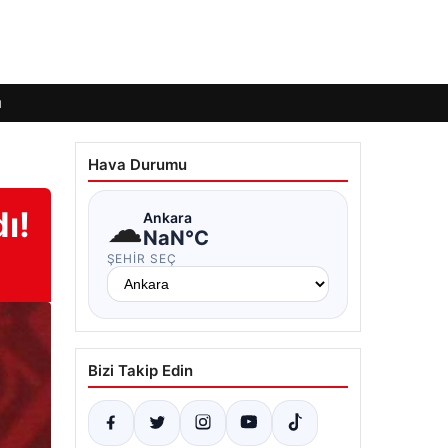
ı
Hava Durumu
ı!
☁
Ankara
NaN°C
ŞEHIR SEÇ
Bizi Takip Edin