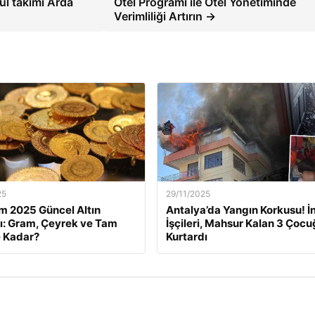
l takımı Arda
Otel Programı ile Otel Yönetiminde
Verimliliği Artırın →
25
29/11/2025
m 2025 Güncel Altın
Antalya’da Yangın Korkusu! İ
rı: Gram, Çeyrek ve Tam
İşçileri, Mahsur Kalan 3 Çoc
e Kadar?
Kurtardı