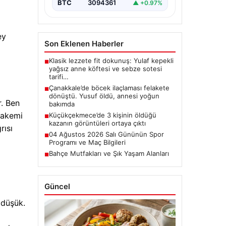
BTC
3094361
▲ +0.97%
ey
Son Eklenen Haberler
Klasik lezzete fit dokunuş: Yulaf kepekli
■
yağsız anne köftesi ve sebze sotesi
tarifi…
Çanakkale’de böcek ilaçlaması felakete
■
dönüştü. Yusuf öldü, annesi yoğun
r. Ben
bakımda
hakemi
Küçükçekmece’de 3 kişinin öldüğü
■
kazanın görüntüleri ortaya çıktı
rısı
04 Ağustos 2026 Salı Gününün Spor
■
Programı ve Maç Bilgileri
Bahçe Mutfakları ve Şık Yaşam Alanları
■
Güncel
 düşük.