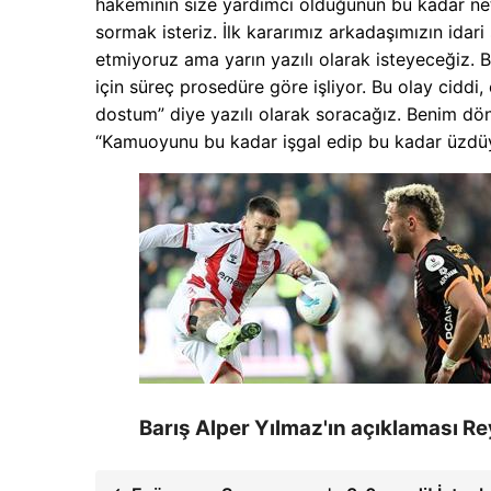
hakeminin size yardımcı olduğunun bu kadar net 
sormak isteriz. İlk kararımız arkadaşımızın idar
etmiyoruz ama yarın yazılı olarak isteyeceğiz. 
için süreç prosedüre göre işliyor. Bu olay ciddi, 
dostum” diye yazılı olarak soracağız. Benim döne
“Kamuoyunu bu kadar işgal edip bu kadar üzdüy
Barış Alper Yılmaz'ın açıklaması R