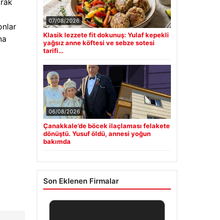
arak
07/08/2026
onlar
Klasik lezzete fit dokunuş: Yulaf kepekli
na
yağsız anne köftesi ve sebze sotesi
tarifi…
06/08/2026
Çanakkale’de böcek ilaçlaması felakete
dönüştü. Yusuf öldü, annesi yoğun
bakımda
Son Eklenen Firmalar