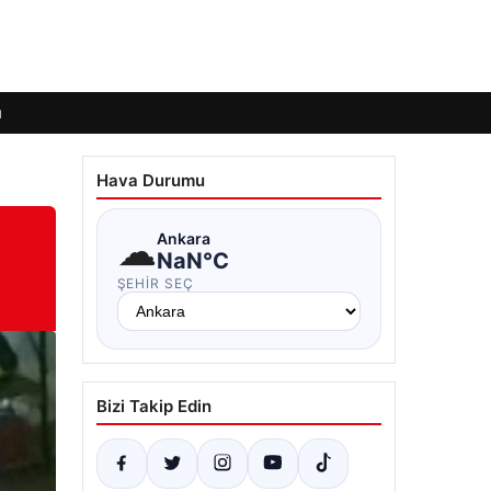
ı
Hava Durumu
O
☁
Ankara
NaN°C
ŞEHIR SEÇ
Bizi Takip Edin