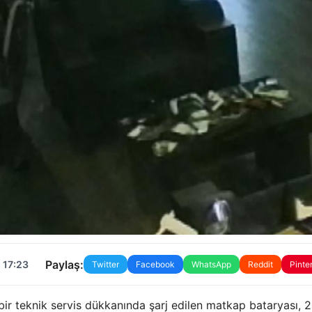
Paylaş:
 17:23
Twitter
Facebook
WhatsApp
Reddit
Pinte
ir teknik servis dükkanında şarj edilen matkap bataryası, 