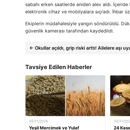
sabahı erken saatlerde aniden alev aldı. İçerid
elektronik cihaz ve mobilyalara sıçradı. İhbar üze
Ekiplerin müdahalesiyle yangın söndürüldü. Dük
güvenlik kamerası tarafından kaydedildi.
← Okullar açıldı, grip riski arttı! Ailelere aşı uy
Tavsiye Edilen Haberler
30/11/2025
30/11/20
Yeşil Mercimek ve Yulaf
24 Kası