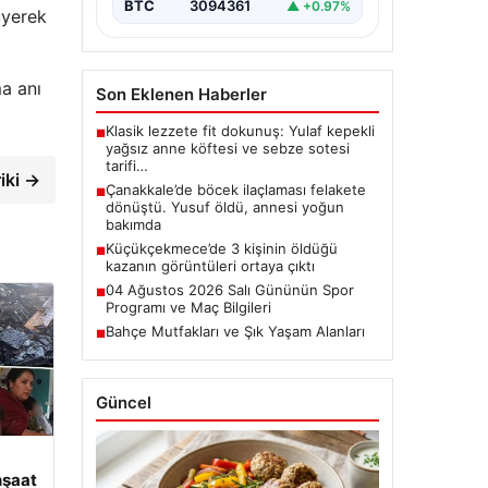
BTC
3094361
▲ +0.97%
üyerek
a anı
Son Eklenen Haberler
Klasik lezzete fit dokunuş: Yulaf kepekli
■
yağsız anne köftesi ve sebze sotesi
tarifi…
iki →
Çanakkale’de böcek ilaçlaması felakete
■
dönüştü. Yusuf öldü, annesi yoğun
bakımda
Küçükçekmece’de 3 kişinin öldüğü
■
kazanın görüntüleri ortaya çıktı
04 Ağustos 2026 Salı Gününün Spor
■
Programı ve Maç Bilgileri
Bahçe Mutfakları ve Şık Yaşam Alanları
■
Güncel
nşaat