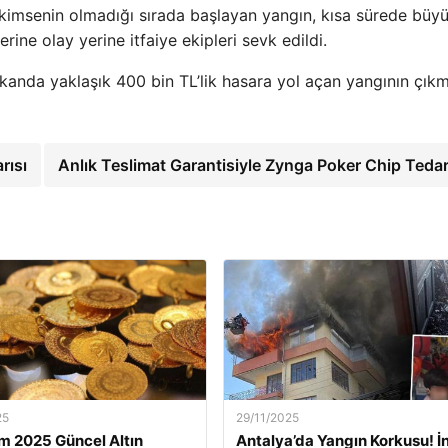
e kimsenin olmadığı sırada başlayan yangın, kısa sürede büy
rine olay yerine itfaiye ekipleri sevk edildi.
kanda yaklaşık 400 bin TL’lik hasara yol açan yangının çıkm
arısı
Anlık Teslimat Garantisiyle Zynga Poker Chip Tedar
25
29/11/2025
m 2025 Güncel Altın
Antalya’da Yangın Korkusu! İ