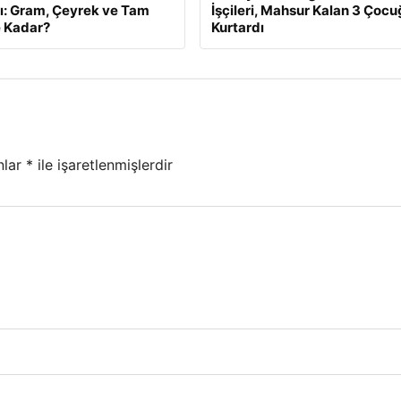
rı: Gram, Çeyrek ve Tam
İşçileri, Mahsur Kalan 3 Çoc
e Kadar?
Kurtardı
nlar
*
ile işaretlenmişlerdir