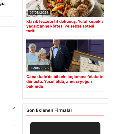
uğu
07/08/2026
Klasik lezzete fit dokunuş: Yulaf kepekli
yağsız anne köftesi ve sebze sotesi
tarifi…
06/08/2026
Çanakkale’de böcek ilaçlaması felakete
dönüştü. Yusuf öldü, annesi yoğun
bakımda
Son Eklenen Firmalar