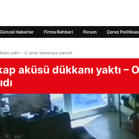
Güncel Haberler
Firma Rehberi
Forum
Çerez Politikas
kkanı yaktı – O anlar kameraya yansıdı
kap aküsü dükkanı yaktı – 
ıdı