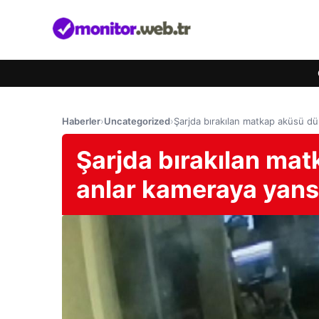
Haberler
›
Uncategorized
›
Şarjda bırakılan matkap aküsü dü
Şarjda bırakılan mat
anlar kameraya yans