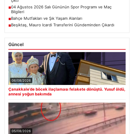
çıktı
04 Ağustos 2026 Salı Gününün Spor Programı ve Maç
■
Bilgileri
Bahçe Mutfakları ve Şık Yaşam Alanları
■
Beşiktaş, Mauro Icardi Transferini Gündeminden Çıkardı
■
Güncel
06/08/2026
Çanakkale’de böcek ilaçlaması felakete dönüştü. Yusuf öldü,
annesi yoğun bakımda
05/08/2026