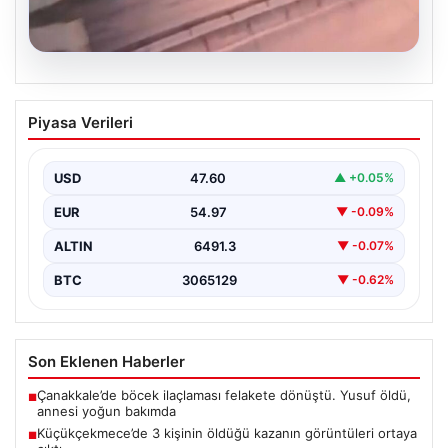
05.08.2026
Küçükçekmece’de 3 kişinin öldüğü
Piyasa Verileri
kazanın görüntüleri ortaya çıktı
{“title”: “Küçükçekmece’de Tragediye: 3 Kişinin
Ölümüne Neden Olan Kaza Güvenlik Kamerası
USD
47.60
▲ +0.05%
Görüntüleriyle Ortaya Çıktı”,…
EUR
54.97
▼ -0.09%
ALTIN
6491.3
▼ -0.07%
BTC
3065129
▼ -0.62%
Son Eklenen Haberler
Çanakkale’de böcek ilaçlaması felakete dönüştü. Yusuf öldü,
■
annesi yoğun bakımda
Küçükçekmece’de 3 kişinin öldüğü kazanın görüntüleri ortaya
■