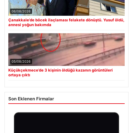
06/08/2026
Çanakkale’de böcek ilaçlaması felakete dönüştü. Yusuf öldü,
annesi yoğun bakımda
05/08/2026
Küçükçekmece’de 3 kişinin öldüğü kazanın görüntüleri
ortaya çıktı
Son Eklenen Firmalar