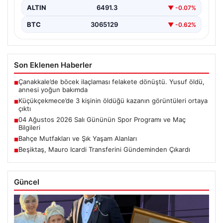
ALTIN
6491.3
▼ -0.07%
BTC
3065129
▼ -0.62%
Son Eklenen Haberler
Çanakkale’de böcek ilaçlaması felakete dönüştü. Yusuf öldü,
■
annesi yoğun bakımda
Küçükçekmece’de 3 kişinin öldüğü kazanın görüntüleri ortaya
■
çıktı
04 Ağustos 2026 Salı Gününün Spor Programı ve Maç
■
Bilgileri
Bahçe Mutfakları ve Şık Yaşam Alanları
■
Beşiktaş, Mauro Icardi Transferini Gündeminden Çıkardı
■
Güncel