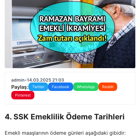
admin
•
14.03.2025 21:03
Paylaş:
Twitter
Facebook
WhatsApp
Reddit
Pinterest
4. SSK Emeklilik Ödeme Tarihleri
Emekli maaşlarının ödeme günleri aşağıdaki gibidir: