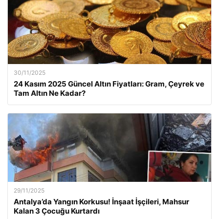
30/11/2025
24 Kasım 2025 Güncel Altın Fiyatları: Gram, Çeyrek ve
Tam Altın Ne Kadar?
29/11/2025
Antalya’da Yangın Korkusu! İnşaat İşçileri, Mahsur
Kalan 3 Çocuğu Kurtardı