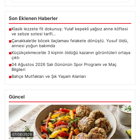
Son Eklenen Haberler
Klasik lezzete fit dokunuş: Yulaf kepekli yağsız anne köftesi
■
ve sebze sotesi tarifi…
Çanakkale’de böcek ilaçlaması felakete dönüştü. Yusuf öldü,
■
annesi yoğun bakımda
Küçükçekmece’de 3 kişinin öldüğü kazanın görüntüleri ortaya
■
çıktı
04 Ağustos 2026 Salı Gününün Spor Programı ve Maç
■
Bilgileri
Bahçe Mutfakları ve Şık Yaşam Alanları
■
Güncel
07/08/2026