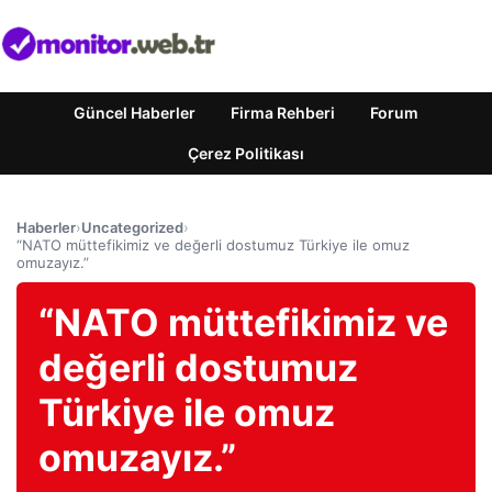
Güncel Haberler
Firma Rehberi
Forum
Çerez Politikası
Haberler
›
Uncategorized
›
“NATO müttefikimiz ve değerli dostumuz Türkiye ile omuz
omuzayız.”
“NATO müttefikimiz ve
değerli dostumuz
Türkiye ile omuz
omuzayız.”