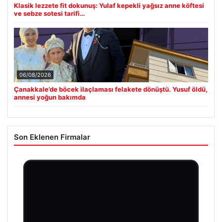
Klasik lezzete fit dokunuş: Yulaf kepekli yağsız anne köftesi
ve sebze sotesi tarifi…
06/08/2026
Çanakkale’de böcek ilaçlaması felakete dönüştü. Yusuf öldü,
annesi yoğun bakımda
Son Eklenen Firmalar