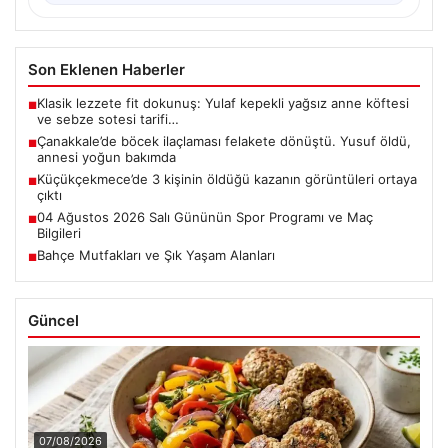
Son Eklenen Haberler
Klasik lezzete fit dokunuş: Yulaf kepekli yağsız anne köftesi
■
ve sebze sotesi tarifi…
Çanakkale’de böcek ilaçlaması felakete dönüştü. Yusuf öldü,
■
annesi yoğun bakımda
Küçükçekmece’de 3 kişinin öldüğü kazanın görüntüleri ortaya
■
çıktı
04 Ağustos 2026 Salı Gününün Spor Programı ve Maç
■
Bilgileri
Bahçe Mutfakları ve Şık Yaşam Alanları
■
Güncel
07/08/2026