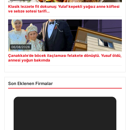
Klasik lezzete fit dokunuş: Yulaf kepekli yağsız anne köftesi
ve sebze sotesi tarifi…
06/08/2026
Çanakkale’de böcek ilaçlaması felakete dönüştü. Yusuf öldü,
annesi yoğun bakımda
Son Eklenen Firmalar