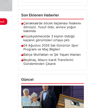
Son Eklenen Haberler
rest
Çanakkale’de böcek ilaçlaması felakete
■
dönüştü. Yusuf öldü, annesi yoğun
bakımda
Küçükçekmece’de 3 kişinin öldüğü
■
kazanın görüntüleri ortaya çıktı
04 Ağustos 2026 Salı Gününün Spor
■
Programı ve Maç Bilgileri
Bahçe Mutfakları ve Şık Yaşam Alanları
■
Beşiktaş, Mauro Icardi Transferini
■
Gündeminden Çıkardı
Güncel