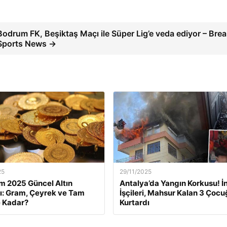
Bodrum FK, Beşiktaş Maçı ile Süper Lig’e veda ediyor – Bre
Sports News →
25
29/11/2025
m 2025 Güncel Altın
Antalya’da Yangın Korkusu! İ
rı: Gram, Çeyrek ve Tam
İşçileri, Mahsur Kalan 3 Çoc
e Kadar?
Kurtardı