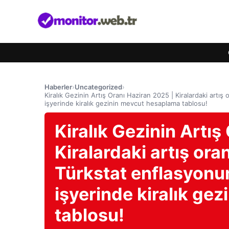
Haberler
›
Uncategorized
›
Kiralık Gezinin Artış Oranı Haziran 2025 | Kiralardaki art
işyerinde kiralık gezinin mevcut hesaplama tablosu!
Kiralık Gezinin Artış
Kiralardaki artış or
Türkstat enflasyonun
işyerinde kiralık ge
tablosu!