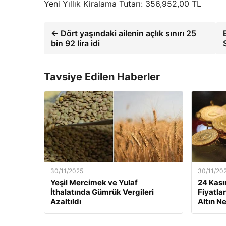
Yeni Yıllık Kiralama Tutarı: 356,952,00 TL
← Dört yaşındaki ailenin açlık sınırı 25
bin 92 lira idi
Tavsiye Edilen Haberler
30/11/2025
30/11/20
Yeşil Mercimek ve Yulaf
24 Kası
İthalatında Gümrük Vergileri
Fiyatla
Azaltıldı
Altın N