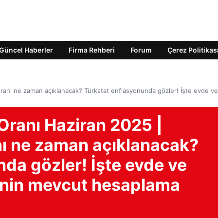
Güncel Haberler
Firma Rehberi
Forum
Çerez Politikas
ış oranı ne zaman açıklanacak? Türkstat enflasyonunda gözler! İşte evde ve
 Oranı Haziran 2025 |
anı ne zaman açıklanacak?
da gözler! İşte evde ve
zinin mevcut hesaplama