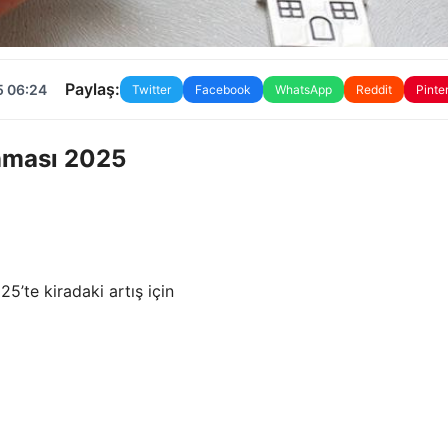
Paylaş:
5 06:24
Twitter
Facebook
WhatsApp
Reddit
Pinte
anması 2025
5’te kiradaki artış için