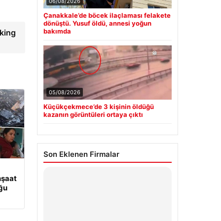
06/08/2026
Çanakkale’de böcek ilaçlaması felakete
dönüştü. Yusuf öldü, annesi yoğun
bakımda
aking
05/08/2026
Küçükçekmece’de 3 kişinin öldüğü
kazanın görüntüleri ortaya çıktı
Son Eklenen Firmalar
nşaat
uğu