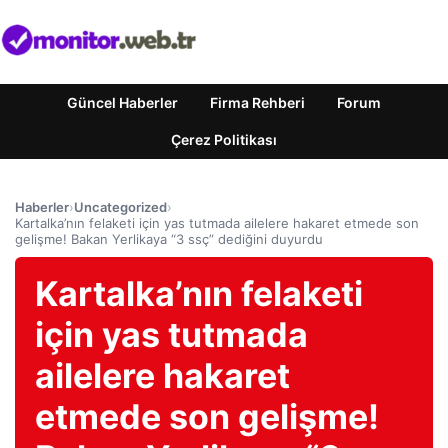
Güncel Haberler
Firma Rehberi
Forum
Çerez Politikası
Haberler
›
Uncategorized
›
Kartalka’nın felaketi için yas tutmada ailelere hakaret etmede son
gelişme! Bakan Yerlikaya “3 ssç” dediğini duyurdu
Kartalka’nın felaketi
için yas tutmada
ailelere hakaret
etmede son gelişme!