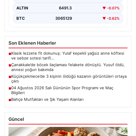
ALTIN
6491.3
▼ -0.07%
BTC
3065129
▼ -0.62%
Son Eklenen Haberler
Klasik lezzete fit dokunuş: Yulaf kepekli yağsız anne köftesi
■
ve sebze sotesi tarifi…
Çanakkale’de böcek ilaçlaması felakete dönüştü. Yusuf öldü,
■
annesi yoğun bakımda
Küçükçekmece’de 3 kişinin öldüğü kazanın görüntüleri ortaya
■
çıktı
04 Ağustos 2026 Salı Gününün Spor Programı ve Maç
■
Bilgileri
Bahçe Mutfakları ve Şık Yaşam Alanları
■
Güncel