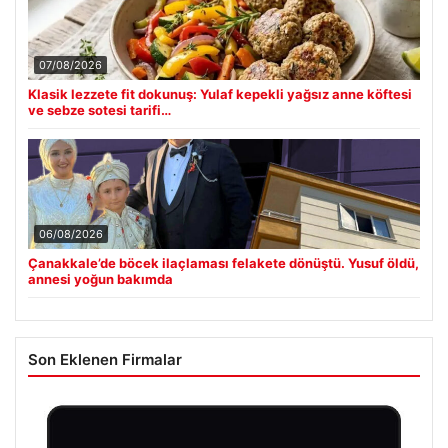
07/08/2026
Klasik lezzete fit dokunuş: Yulaf kepekli yağsız anne köftesi
ve sebze sotesi tarifi…
06/08/2026
Çanakkale’de böcek ilaçlaması felakete dönüştü. Yusuf öldü,
annesi yoğun bakımda
Son Eklenen Firmalar