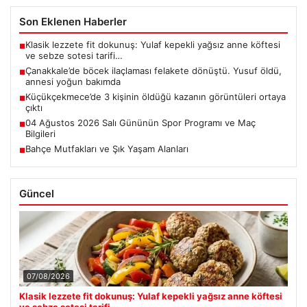
Son Eklenen Haberler
Klasik lezzete fit dokunuş: Yulaf kepekli yağsız anne köftesi
■
ve sebze sotesi tarifi…
Çanakkale’de böcek ilaçlaması felakete dönüştü. Yusuf öldü,
■
annesi yoğun bakımda
Küçükçekmece’de 3 kişinin öldüğü kazanın görüntüleri ortaya
■
çıktı
04 Ağustos 2026 Salı Gününün Spor Programı ve Maç
■
Bilgileri
Bahçe Mutfakları ve Şık Yaşam Alanları
■
Güncel
07/08/2026
Klasik lezzete fit dokunuş: Yulaf kepekli yağsız anne köftesi
ve sebze sotesi tarifi…