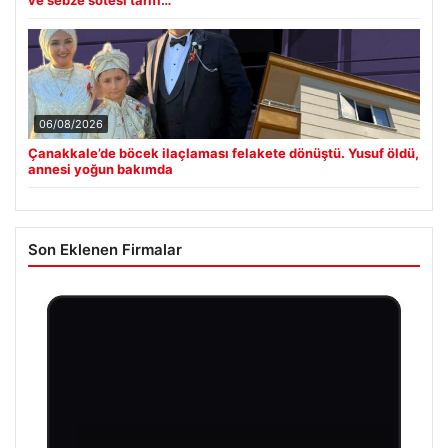
06/08/2026
Çanakkale’de böcek ilaçlaması felakete dönüştü. Yusuf öldü,
annesi yoğun bakımda
Son Eklenen Firmalar