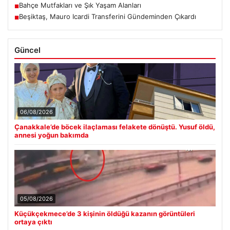
Bahçe Mutfakları ve Şık Yaşam Alanları
■
Beşiktaş, Mauro Icardi Transferini Gündeminden Çıkardı
■
Güncel
06/08/2026
Çanakkale’de böcek ilaçlaması felakete dönüştü. Yusuf öldü,
annesi yoğun bakımda
05/08/2026
Küçükçekmece’de 3 kişinin öldüğü kazanın görüntüleri
ortaya çıktı