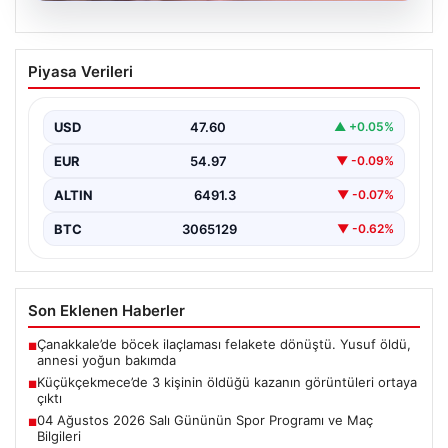
05.08.2026
Küçükçekmece’de 3 kişinin öldüğü
Piyasa Verileri
kazanın görüntüleri ortaya çıktı
{“title”: “Küçükçekmece’de Tragediye: 3 Kişinin
Ölümüne Neden Olan Kaza Güvenlik Kamerası
USD
47.60
▲ +0.05%
Görüntüleriyle Ortaya Çıktı”,…
EUR
54.97
▼ -0.09%
ALTIN
6491.3
▼ -0.07%
BTC
3065129
▼ -0.62%
Son Eklenen Haberler
Çanakkale’de böcek ilaçlaması felakete dönüştü. Yusuf öldü,
■
annesi yoğun bakımda
Küçükçekmece’de 3 kişinin öldüğü kazanın görüntüleri ortaya
■
çıktı
04 Ağustos 2026 Salı Gününün Spor Programı ve Maç
■
Bilgileri