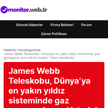
Güncel Haberler
Firma Rehberi
Forum
Çerez Politikası
Haberler
›
Uncategorized
›
James Webb Teleskobu, Dünya’ya en yakın yıldız sisteminde gaz
gezegenin yeni izlerini buldu! “Yakın mesafede”
James Webb
Teleskobu, Dünya’ya
en yakın yıldız
sisteminde gaz