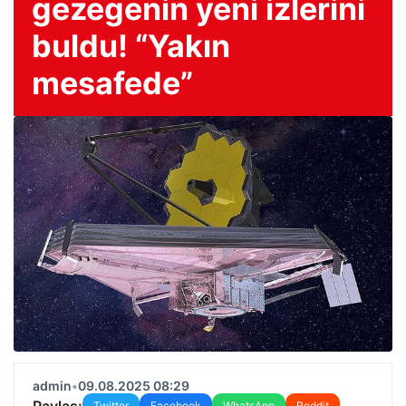
gezegenin yeni izlerini
buldu! “Yakın
mesafede”
admin
•
09.08.2025 08:29
Paylaş:
Twitter
Facebook
WhatsApp
Reddit