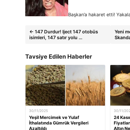
Başkan’a hakaret etti! Yakal
← 147 Durdur! Iject 147 otobüs
Yeni me
isimleri, 147 satır yolu …
Skanda
Tavsiye Edilen Haberler
30/11/2025
30/11/20
Yeşil Mercimek ve Yulaf
24 Kası
İthalatında Gümrük Vergileri
Fiyatla
Azaltıldı
Altın N