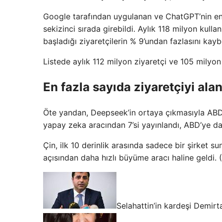
Google tarafından uygulanan ve ChatGPT’nin en b
sekizinci sırada girebildi. Aylık 118 milyon ku
başladığı ziyaretçilerin % 9’undan fazlasını kaybe
Listede aylık 112 milyon ziyaretçi ve 105 milyon 
En fazla sayıda ziyaretçiyi ala
Öte yandan, Deepseek’in ortaya çıkmasıyla ABD 
yapay zeka aracından 7’si yayınlandı, ABD’ye d
Çin, ilk 10 derinlik arasında sadece bir şirket sun
açısından daha hızlı büyüme aracı haline geldi. 
Selahattin’in kardeşi Demirt