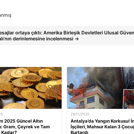
anmış
sajlar ortaya çıktı: Amerika Birleşik Devletleri Ulusal Güven
lı’nın derinlemesine incelenmesi →
25
29/11/2025
m 2025 Güncel Altın
Antalya’da Yangın Korkusu! İ
rı: Gram, Çeyrek ve Tam
İşçileri, Mahsur Kalan 3 Çoc
e Kadar?
Kurtardı