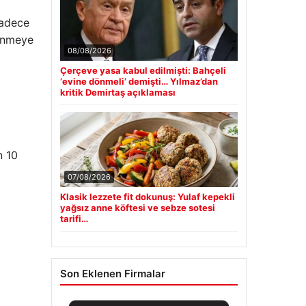
sadece
lenmeye
08/08/2026
Çerçeve yasa kabul edilmişti: Bahçeli
‘evine dönmeli’ demişti… Yılmaz’dan
kritik Demirtaş açıklaması
n 10
07/08/2026
Klasik lezzete fit dokunuş: Yulaf kepekli
yağsız anne köftesi ve sebze sotesi
tarifi…
Son Eklenen Firmalar