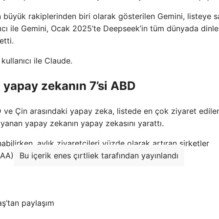
üyük rakiplerinden biri olarak gösterilen Gemini, listeye 
llanıcı ile Gemini, Ocak 2025’te Deepseek’in tüm dünyada din
tti.
kullanıcı ile Claude.
n yapay zekanın 7’si ABD
ve Çin arasındaki yapay zeka, listede en çok ziyaret edile
ayanan yapay zekanın yapay zekasını yarattı.
abilirken, aylık ziyaretçileri yüzde olarak artıran şirketler
(AA)
Bu içerik enes çırtliek tarafından yayınlandı
aş’tan paylaşım