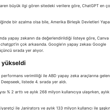
ibaren büyük ilgi gören sitedeki verilere göre, ChatGPT en ç
fiğinde bir azalma olsa bile, Amerika Birleşik Devletleri Yap
da yapay zekanın da değerlendirildiği listeye göre, Canva 
e chatgpt’in çok arkasında. Google’ın yapay zekası Google
üçüncü sırada yer alıyor.
 yükseldi
ve performans verimliliği ile ABD yapay zeka araçlarına gelen
Deepseek, listede 4. sırada yer aldı.
ısı % 2 arttı ve aylık 268 milyon kullanıcıya ulaşırken, aylık
aretçi ile Janirators ve aylık 133 milyon kullanıcı ile şaşkın