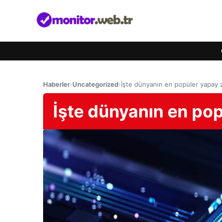
Haberler
›
Uncategorized
›
İşte dünyanın en popüler yapay 
İşte dünyanın en pop