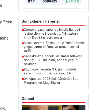
BTC
3099425
▲ +0.16%
ok
Son Eklenen Haberler
ay Zeka
Çerçeve yasa kabul edilmişti: Bahçeli
■
‘evine dönmeli’ demişti… Yılmaz’dan
kritik Demirtaş açıklaması
ikinci
Klasik lezzete fit dokunuş: Yulaf kepekli
■
yağsız anne köftesi ve sebze sotesi
tarifi…
Çanakkale’de böcek ilaçlaması felakete
■
dönüştü. Yusuf öldü, annesi yoğun
bakımda
Küçükçekmece’de 3 kişinin öldüğü
■
kazanın görüntüleri ortaya çıktı
04 Ağustos 2026 Salı Gününün Spor
■
Programı ve Maç Bilgileri
Güncel
lık.