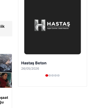
lik
Prenses Night Club
29/04/2026
nşaat
uğu