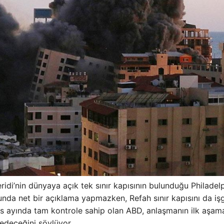
idi’nin dünyaya açık tek sınır kapısının bulunduğu Philadel
nda net bir açıklama yapmazken, Refah sınır kapısını da iş
yıs ayında tam kontrole sahip olan ABD, anlaşmanın ilk aşam
edeceğini söylüyor.