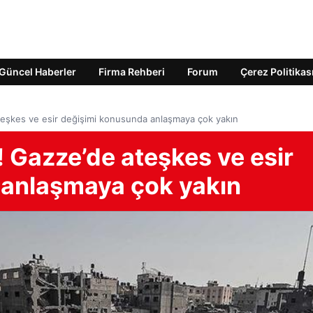
Güncel Haberler
Firma Rehberi
Forum
Çerez Politikas
ateşkes ve esir değişimi konusunda anlaşmaya çok yakın
! Gazze’de ateşkes ve esir
 anlaşmaya çok yakın