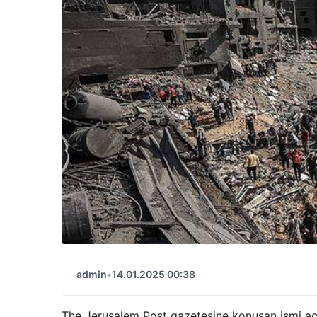
admin
•
14.01.2025 00:38
The Jerusalem Post gazetesine konuşan ismi açı