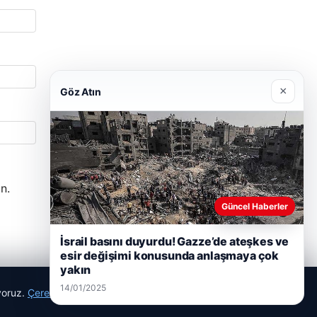
×
Göz Atın
n.
Güncel Haberler
İsrail basını duyurdu! Gazze’de ateşkes ve
esir değişimi konusunda anlaşmaya çok
yakın
14/01/2025
ıyoruz.
Çerez Politikamız
Reddet
Kabul Et