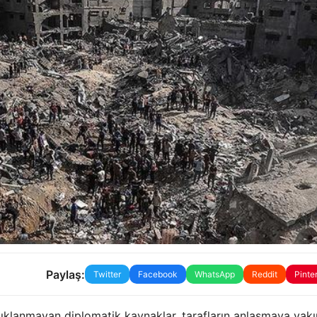
Paylaş:
Twitter
Facebook
WhatsApp
Reddit
Pinte
klanmayan diplomatik kaynaklar, tarafların anlaşmaya yakı