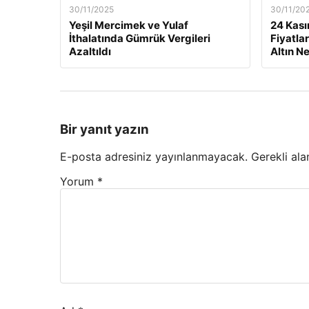
30/11/2025
30/11/20
Yeşil Mercimek ve Yulaf
24 Kası
İthalatında Gümrük Vergileri
Fiyatla
Azaltıldı
Altın N
Bir yanıt yazın
E-posta adresiniz yayınlanmayacak.
Gerekli ala
Yorum
*