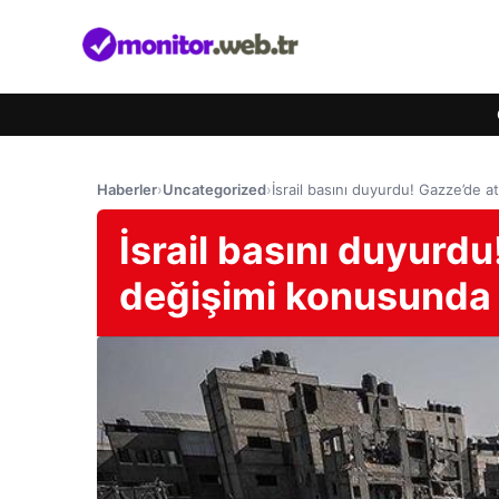
Haberler
›
Uncategorized
›
İsrail basını duyurdu! Gazze’de 
İsrail basını duyurdu
değişimi konusunda