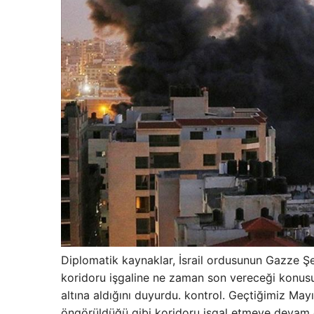
Diplomatik kaynaklar, İsrail ordusunun Gazze Şer
koridoru işgaline ne zaman son vereceği konusu
altına aldığını duyurdu. kontrol. Geçtiğimiz Ma
öngörüldüğü gibi koridoru işgal etmeye devam 