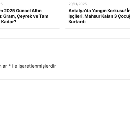
25
29/11/2025
m 2025 Güncel Altın
Antalya’da Yangın Korkusu! İ
rı: Gram, Çeyrek ve Tam
İşçileri, Mahsur Kalan 3 Çoc
e Kadar?
Kurtardı
nlar
*
ile işaretlenmişlerdir