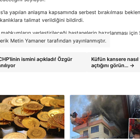
s’la yapılan anlaşma kapsamında serbest bırakılması bekle
akanlıklara talimat verildiğini bildirdi.
illi mahkumların yerleştirileceği hastanelerin hazırlanması için
çerik Metin Yamaner tarafından yayınlanmıştır.
P’linin ismini açıkladı! Özgür
Küfün kansere nasıl 
nılıyor
açtığını görün… →