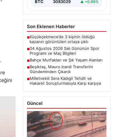
BTC
3083029
▲ +0.99%
Son Eklenen Haberler
Küçükçekmece’de 3 kişinin öldüğü
■
kazanın görüntüleri ortaya çıktı
04 Ağustos 2026 Salı Gününün Spor
■
Programı ve Maç Bilgileri
.
Bahçe Mutfakları ve Şık Yaşam Alanları
■
Beşiktaş, Mauro Icardi Transferini
■
Gündeminden Çıkardı
öre
Milletvekili Sera Kadıgil Tehdit ve
ceğini
■
Hakaret Soruşturmasıyla Karşı karşıya
Güncel