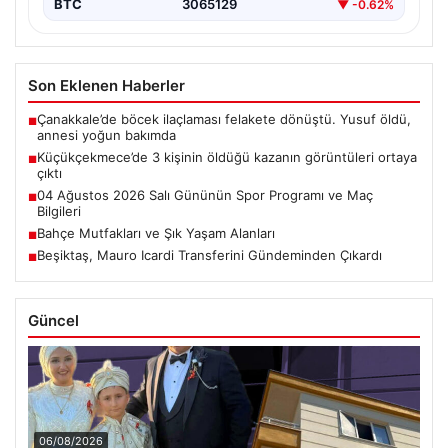
BTC
3065129
▼ -0.62%
Son Eklenen Haberler
Çanakkale’de böcek ilaçlaması felakete dönüştü. Yusuf öldü,
■
annesi yoğun bakımda
Küçükçekmece’de 3 kişinin öldüğü kazanın görüntüleri ortaya
■
çıktı
04 Ağustos 2026 Salı Gününün Spor Programı ve Maç
■
Bilgileri
Bahçe Mutfakları ve Şık Yaşam Alanları
■
Beşiktaş, Mauro Icardi Transferini Gündeminden Çıkardı
■
Güncel
06/08/2026