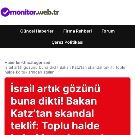
Güncel Haberler
Firma Rehberi
Forum
Çerez Politikası
Haberler
›
Uncategorized
›
İsrail artık gözünü buna dikti! Bakan Katz’tan skandal teklif: Toplu
halde koltuklarından atalım
İsrail artık gözünü
buna dikti! Bakan
Katz’tan skandal
teklif: Toplu halde