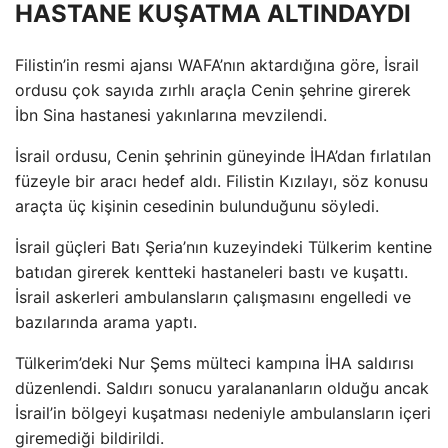
HASTANE KUŞATMA ALTINDAYDI
Filistin’in resmi ajansı WAFA’nın aktardığına göre, İsrail
ordusu çok sayıda zırhlı araçla Cenin şehrine girerek
İbn Sina hastanesi yakınlarına mevzilendi.
İsrail ordusu, Cenin şehrinin güneyinde İHA’dan fırlatılan
füzeyle bir aracı hedef aldı. Filistin Kızılayı, söz konusu
araçta üç kişinin cesedinin bulunduğunu söyledi.
İsrail güçleri Batı Şeria’nın kuzeyindeki Tülkerim kentine
batıdan girerek kentteki hastaneleri bastı ve kuşattı.
İsrail askerleri ambulansların çalışmasını engelledi ve
bazılarında arama yaptı.
Tülkerim’deki Nur Şems mülteci kampına İHA saldırısı
düzenlendi. Saldırı sonucu yaralananların olduğu ancak
İsrail’in bölgeyi kuşatması nedeniyle ambulansların içeri
giremediği bildirildi.