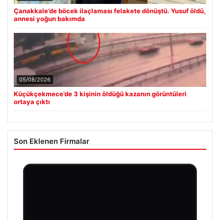
Çanakkale’de böcek ilaçlaması felakete dönüştü. Yusuf öldü,
annesi yoğun bakımda
05/08/2026
Küçükçekmece’de 3 kişinin öldüğü kazanın görüntüleri
ortaya çıktı
Son Eklenen Firmalar