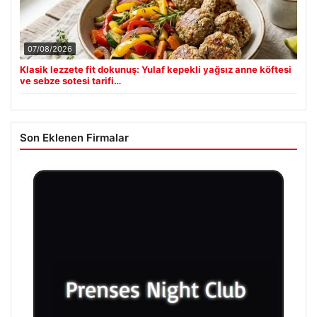
07/08/2026
Klasik lezzete fit dokunuş: Yulaf kepekli yağsız anne köftesi
ve sebze sotesi tarifi…
Son Eklenen Firmalar