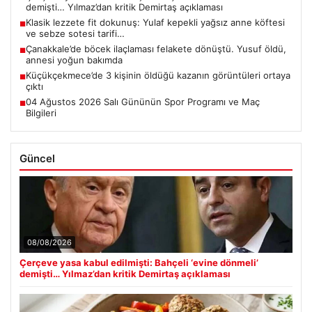
demişti… Yılmaz’dan kritik Demirtaş açıklaması
Klasik lezzete fit dokunuş: Yulaf kepekli yağsız anne köftesi
■
ve sebze sotesi tarifi…
Çanakkale’de böcek ilaçlaması felakete dönüştü. Yusuf öldü,
■
annesi yoğun bakımda
Küçükçekmece’de 3 kişinin öldüğü kazanın görüntüleri ortaya
■
çıktı
04 Ağustos 2026 Salı Gününün Spor Programı ve Maç
■
Bilgileri
Güncel
08/08/2026
Çerçeve yasa kabul edilmişti: Bahçeli ‘evine dönmeli’
demişti… Yılmaz’dan kritik Demirtaş açıklaması