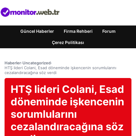
Güncel Haberler
Firma Rehberi
Forum
Çerez Politikası
Haberler
›
Uncategorized
›
HTŞ lideri Colani, Esad döneminde işkencenin sorumlularını
cezalandıracağına söz verdi
HTŞ lideri Colani, Esad
döneminde işkencenin
sorumlularını
cezalandıracağına söz