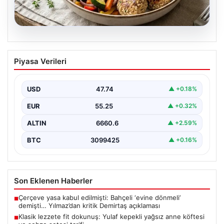
07.08.2026
Klasik lezzete fit dokunuş: Yulaf kepekli
Piyasa Verileri
yağsız anne köftesi ve sebze sotesi
tarifi…
USD
47.74
▲ +0.18%
{“title”: “Klasik Lezzete Fit Dokunuş: Yulaf Kepekli
Yağsız Anne Köftesi ve Sebze Sotesi Tarifi”,…
EUR
55.25
▲ +0.32%
ALTIN
6660.6
▲ +2.59%
BTC
3099425
▲ +0.16%
Son Eklenen Haberler
Çerçeve yasa kabul edilmişti: Bahçeli ‘evine dönmeli’
■
demişti… Yılmaz’dan kritik Demirtaş açıklaması
Klasik lezzete fit dokunuş: Yulaf kepekli yağsız anne köftesi
■