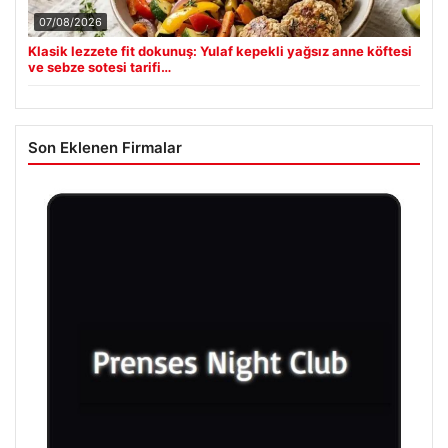
07/08/2026
Klasik lezzete fit dokunuş: Yulaf kepekli yağsız anne köftesi
ve sebze sotesi tarifi…
Son Eklenen Firmalar