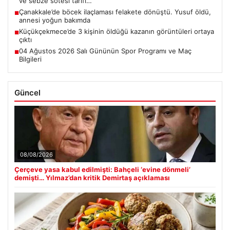
ve sebze sotesi tarifi…
Çanakkale’de böcek ilaçlaması felakete dönüştü. Yusuf öldü,
■
annesi yoğun bakımda
Küçükçekmece’de 3 kişinin öldüğü kazanın görüntüleri ortaya
■
çıktı
04 Ağustos 2026 Salı Gününün Spor Programı ve Maç
■
Bilgileri
Güncel
08/08/2026
Çerçeve yasa kabul edilmişti: Bahçeli ‘evine dönmeli’
demişti… Yılmaz’dan kritik Demirtaş açıklaması