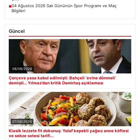
04 Ağustos 2026 Salı Gününün Spor Programı ve Maç
■
Bilgileri
Güncel
08/08/2026
Çerçeve yasa kabul edilmişti: Bahçeli ‘evine dönmeli’
demişti… Yılmaz’dan kritik Demirtaş açıklaması
07/08/2026
Klasik lezzete fit dokunuş: Yulaf kepekli yağsız anne köftesi
ve sebze sotesi tarifi…