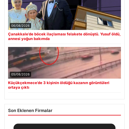
06/08/2026
Çanakkale’de böcek ilaçlaması felakete dönüştü. Yusuf öldü,
annesi yoğun bakımda
05/08/2026
Küçükçekmece’de 3 kişinin öldüğü kazanın görüntüleri
ortaya çıktı
Son Eklenen Firmalar