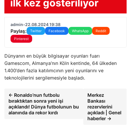
ilk kez gösteriliyor
admin
•
22.08.2024 19:38
Paylaş:
Twitter
Facebook
WhatsApp
Reddit
Pinterest
Dünyanın en büyük bilgisayar oyunları fuarı
Gamescom, Almanya’nın Köln kentinde, 64 ülkeden
1.400’den fazla katılımcının yeni oyunlarını ve
teknolojilerini sergilemesiyle başladı.
← Ronaldo’nun futbolu
Merkez
bıraktıktan sonra yeni işi
Bankası
açıklandı! Dünya futbolunun bu
rezervlerini
alanında da rekor kırdı
açıkladı | Genel
haberler →