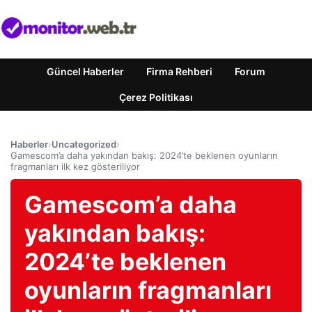
Güncel Haberler
Firma Rehberi
Forum
Çerez Politikası
Haberler
›
Uncategorized
›
Gamescom’a daha yakından bakış: 2024’te beklenen oyunların
fragmanları ilk kez gösteriliyor
Gamescom’a daha
yakından bakış:
2024’te beklenen
oyunların fragmanları