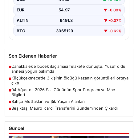
Görüntüleriyle Ortaya Çıktı”,…
EUR
54.97
▼ -0.09%
ALTIN
6491.3
▼ -0.07%
BTC
3065129
▼ -0.62%
Son Eklenen Haberler
Çanakkale’de böcek ilaçlaması felakete dönüştü. Yusuf öldü,
■
annesi yoğun bakımda
Küçükçekmece’de 3 kişinin öldüğü kazanın görüntüleri ortaya
■
çıktı
04 Ağustos 2026 Salı Gününün Spor Programı ve Maç
■
Bilgileri
Bahçe Mutfakları ve Şık Yaşam Alanları
■
Beşiktaş, Mauro Icardi Transferini Gündeminden Çıkardı
■
Güncel