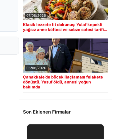
07/08/2026
Klasik lezzete fit dokunuş: Yulaf kepekli
yağsız anne köftesi ve sebze sotesi tarifi…
06/08/2026
Çanakkale’de böcek ilaçlaması felakete
dönüştü. Yusuf öldü, annesi yoğun
bakımda
Son Eklenen Firmalar