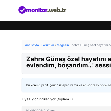
Ana sayfa
›
Forumlar
›
Magazin
›
Zehra Güneş özel hayatını aç
Zehra Güneş özel hayatını aç
evlendim, boşandım…’ sessi
Bu konu 0 yanıt içerir, 1 izleyen vardır ve en son
3 ay önce
ad
1 yazı görüntüleniyor (toplam 1)
10/05/2026: 2:27 am