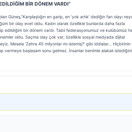
 EDİLDİĞİM BİR DÖNEM VARDI”
an Güneş,”Karşılaştığın en garip, en ‘yok artık’ dediğin fan olayı ney
ğüm bir olay evet oldu. Kadın olarak özellikle bunlarda daha fazla
takip edildiğim bir dönem vardı. Tabii federasyonumuz ve kulübümüz 
nemler oldu. Saçma olay çok var; özellikle sosyal medyada dijital
iz. Mesela ‘Zehra 45 milyonlar mı istemiş?’ gibi iddialar… Hiçbirinin
vap vermeye başlasam sonu gelmez. İnsanlar benimle alakalı istediğini