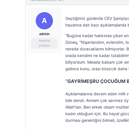
Geçtiğimiz günlerde CEV Şampiyon
A
hayatına dair bazı açıklamalarda 
admin
“Bugüne kadar hakkında çıkan en
Anahtar
Güneş, “Nişanlandım, evlendim, bo
yönetici
nerede duracaklarını bilmiyorlar. 
orada kendimi ne kadar tutabiliri
biliyordum. Mesela babam çok sini
gelince konu, orası birazcık daha f
“GAYRİMEŞRU ÇOCUĞUM Bİ
Açıklamalarına devam eden milli v
bile dendi. Annem çok sevmez öyle
Allah’tan. Ben erkek olsam muhte
kadın olduğum için. Bu hayal gücü
durması gerektiğini bilmeli, özell