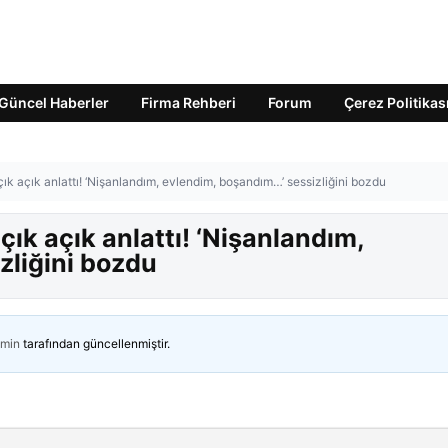
Güncel Haberler
Firma Rehberi
Forum
Çerez Politikas
ık açık anlattı! ‘Nişanlandım, evlendim, boşandım…’ sessizliğini bozdu
ık açık anlattı! ‘Nişanlandım,
zliğini bozdu
min
tarafından güncellenmiştir.