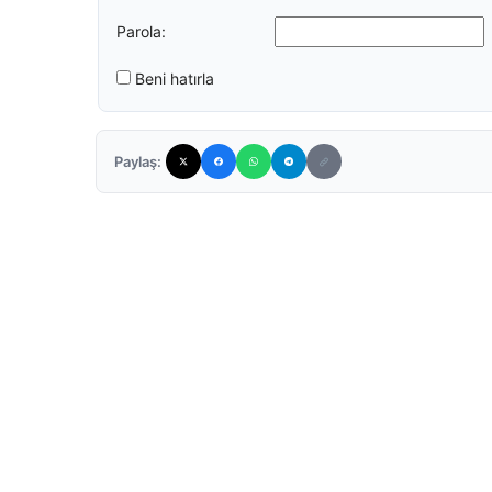
Parola:
Beni hatırla
Paylaş: