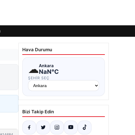
ı
Hava Durumu
☁
Ankara
NaN°C
ŞEHIR SEÇ
Bizi Takip Edin
#14684