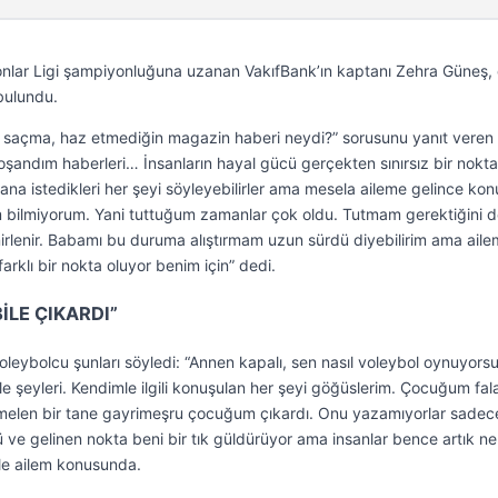
lar Ligi şampiyonluğuna uzanan VakıfBank’ın kaptanı Zehra Güneş, 
bulundu.
 saçma, haz etmediğin magazin haberi neydi?” sorusunu yanıt veren
şandım haberleri… İnsanların hayal gücü gerçekten sınırsız bir nokt
Bana istedikleri her şeyi söyleyebilirler ama mesela aileme gelince kon
m bilmiyorum. Yani tuttuğum zamanlar çok oldu. Tutmam gerektiğini 
rlenir. Babamı bu duruma alıştırmam uzun sürdü diyebilirim ama ail
arklı bir nokta oluyor benim için” dedi.
LE ÇIKARDI”
oleybolcu şunları söyledi: “Annen kapalı, sen nasıl voleybol oynuyors
 şeyleri. Kendimle ilgili konuşulan her şeyi göğüslerim. Çocuğum fal
melen bir tane gayrimeşru çocuğum çıkardı. Onu yazamıyorlar sadec
 ve gelinen nokta beni bir tık güldürüyor ama insanlar bence artık n
ikle ailem konusunda.