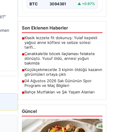
BTC
3094361
▲ +0.97%
di?”
Son Eklenen Haberler
hemen
Klasik lezzete fit dokunuş: Yulaf kepekli
■
yağsız anne köftesi ve sebze sotesi
tarifi…
Çanakkale’de böcek ilaçlaması felakete
■
dönüştü. Yusuf öldü, annesi yoğun
bakımda
Küçükçekmece’de 3 kişinin öldüğü kazanın
■
görüntüleri ortaya çıktı
04 Ağustos 2026 Salı Gününün Spor
■
Programı ve Maç Bilgileri
Bahçe Mutfakları ve Şık Yaşam Alanları
■
Güncel