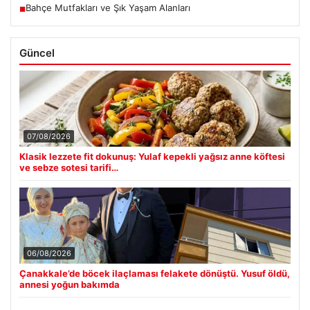
Bahçe Mutfakları ve Şık Yaşam Alanları
■
Güncel
07/08/2026
Klasik lezzete fit dokunuş: Yulaf kepekli yağsız anne köftesi
ve sebze sotesi tarifi…
06/08/2026
Çanakkale’de böcek ilaçlaması felakete dönüştü. Yusuf öldü,
annesi yoğun bakımda