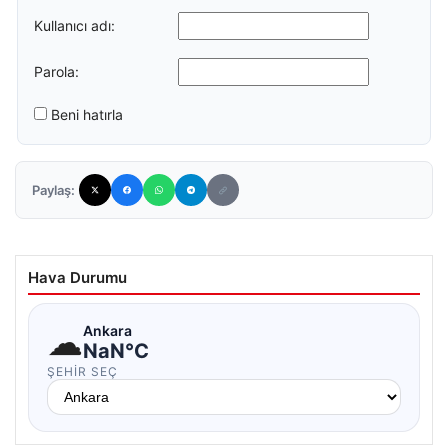
Kullanıcı adı:
Parola:
Beni hatırla
Paylaş:
Hava Durumu
☁
Ankara
NaN°C
ŞEHIR SEÇ