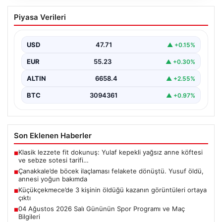
Çanakkale’de böcek ilaçlaması felakete
Piyasa Verileri
dönüştü. Yusuf öldü, annesi yoğun
bakımda
USD
47.71
▲ +0.15%
{"title": "Çanakkale'de Böcek İlaçlaması Felakete
Dönüştü: Bir Can Kaybı ve Bir Yaralanma","content":
EUR
55.23
▲ +0.30%
"Çanakkale’nin Barbaros…
ALTIN
6658.4
▲ +2.55%
BTC
3094361
▲ +0.97%
Son Eklenen Haberler
Klasik lezzete fit dokunuş: Yulaf kepekli yağsız anne köftesi
■
ve sebze sotesi tarifi…
Çanakkale’de böcek ilaçlaması felakete dönüştü. Yusuf öldü,
■
annesi yoğun bakımda
Küçükçekmece’de 3 kişinin öldüğü kazanın görüntüleri ortaya
■
çıktı
04 Ağustos 2026 Salı Gününün Spor Programı ve Maç
■
Bilgileri