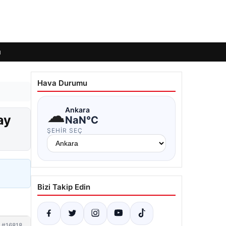
ı
Hava Durumu
☁
Ankara
ay
NaN°C
ŞEHIR SEÇ
Bizi Takip Edin
#16818