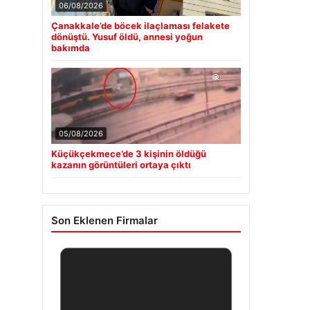
06/08/2026
Çanakkale’de böcek ilaçlaması felakete
dönüştü. Yusuf öldü, annesi yoğun
bakımda
05/08/2026
Küçükçekmece’de 3 kişinin öldüğü
kazanın görüntüleri ortaya çıktı
Son Eklenen Firmalar