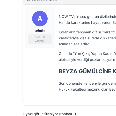
NOW TV’nin ses getiren dizilerinde
A
Hande karakterine hayat veren B
admin
Ekranların fenomen dizisi “Yeraltı
Anahtar
karakteriyle kısa sürede dikkatler
yönetici
adından söz ettirdi.
Gecede “Yılın Çıkış Yapan Kadın 
elbisesiyle verdiği pozlar sosyal
BEYZA GÜMÜLCİNE K
Son dönemde kariyeriyle gündeme 
Hukuk Fakültesi mezunu olan Beyza
1 yazı görüntüleniyor (toplam 1)