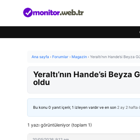
Ana sayfa
›
Forumlar
›
Magazin
›
Yeraltı’nın Hande’si Beyza G
Yeraltı’nın Hande’si Beyza 
oldu
Bu konu 0 yanıt içerir, 1 izleyen vardır ve en son
2 ay 2 hafta
1 yazı görüntüleniyor (toplam 1)
20/05/2026: 9:12 am