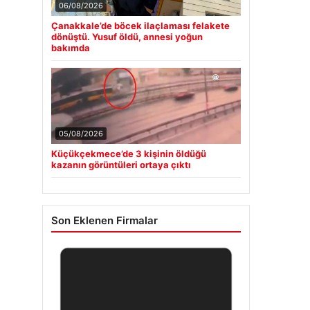
06/08/2026
Çanakkale’de böcek ilaçlaması felakete
dönüştü. Yusuf öldü, annesi yoğun
bakımda
05/08/2026
Küçükçekmece’de 3 kişinin öldüğü
kazanın görüntüleri ortaya çıktı
Son Eklenen Firmalar