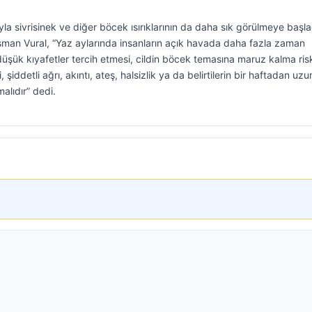
yla sivrisinek ve diğer böcek ısırıklarının da daha sık görülmeye başla
sman Vural, “Yaz aylarında insanların açık havada daha fazla zaman
üşük kıyafetler tercih etmesi, cildin böcek temasına maruz kalma risk
 şiddetli ağrı, akıntı, ateş, halsizlik ya da belirtilerin bir haftadan uzu
alıdır” dedi.