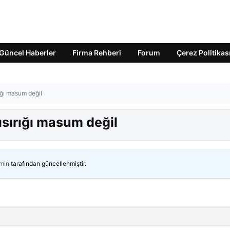
Güncel Haberler
Firma Rehberi
Forum
Çerez Politikas
ığı masum değil
ısırığı masum değil
min
tarafından güncellenmiştir.