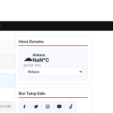
ı
Hava Durumu
☁
Ankara
NaN°C
ŞEHIR SEÇ
Bizi Takip Edin
#27086